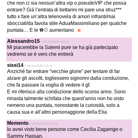
che non ci sia nessun’altra vip o pseudoVIP che possa
entrare? Già l’entrata di bettarini mi pare una struz***
tutto x fare un’altra telenovela di amori infranti/mai
sbocciati/da favola stile AduaMassimiliano per qualche
puntata… E le ⚽⚾ aumentano
Alessandro15
il 18/10/2020 00:50
Mi piacerebbe la Salemi pure se ha già partecipato
vedremo se è vero che entrerà
sissi14
il 18/10/2020 10:18
Anziché far entrare “vecchie glorie” per tentare di far
alzare gli ascolti, togliessero signorini dalla conduzione,
che fa passare la voglia di vedere il gf.
E mi riferisco alla conduzione dello scorso anno. Sono
rimasta talmente schifata che quest’anno non ho visto
nemeno una puntata, nonostante la curiosità, solo a
causa sua e all’altro personaggione della Elia
Memento
il 18/10/2020 14:05
Io avrei visto bene persone come Cecilia Zagarrigo o
Sammy Hassan.