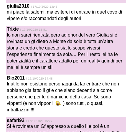
giulia2010
il 17/10/2020 13:48
mi piace la salemi, ma eviterei di entrare in quel covo di
vipere e/o raccomandati degli autori
Trixie
il 17/10/2020 13:51
Io non sarei rientrata però ad onor del vero Giulia si è
rovinata un gf dietro a Monte da sola è tutta un’altra
storia e credo che questo sia lo scopo viversi
l’esperienza finalmente da sola… Per il resto lei ha le
potenzialità e il carattere adatto per un reality quindi per
me lei è sempre un si!
Bio2011
il 17/10/2020 14:48
Inutile non esistono personaggi da far entrare che non
abbiano già fatto il gf e che siano decenti sia come
persone che per le dinamiche della casa! Se sono
vippetti (e non vipponi
) sono tutti, o quasi,
intrallazzini!!!
safari92
il 17/10/2020 15:27
Si è rovinata un Gf appresso a quello lì e poi è un