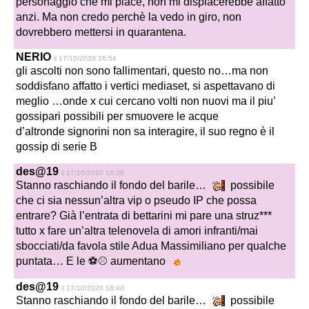
personaggio che mi piace, non mi dispiacerebbe affatto
anzi. Ma non credo perchè la vedo in giro, non
dovrebbero mettersi in quarantena.
NERIO
il 17/10/2020 16:54
gli ascolti non sono fallimentari, questo no…ma non
soddisfano affatto i vertici mediaset, si aspettavano di
meglio …onde x cui cercano volti non nuovi ma il piu’
gossipari possibili per smuovere le acque
d’altronde signorini non sa interagire, il suo regno è il
gossip di serie B
des@19
il 17/10/2020 18:38
Stanno raschiando il fondo del barile…
possibile
che ci sia nessun’altra vip o pseudo IP che possa
entrare? Già l’entrata di bettarini mi pare una struz***
tutto x fare un’altra telenovela di amori infranti/mai
sbocciati/da favola stile Adua Massimiliano per qualche
puntata… E le ⚽⚾ aumentano
des@19
il 17/10/2020 18:40
Stanno raschiando il fondo del barile…
possibile