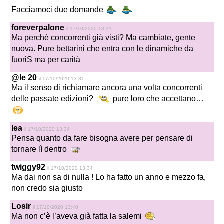
Facciamoci due domande
foreverpalone
il 17/10/2020 13:31
Ma perché concorrenti già visti? Ma cambiate, gente
nuova. Pure bettarini che entra con le dinamiche da
fuoriS ma per carità
@le 20
il 17/10/2020 13:31
Ma il senso di richiamare ancora una volta concorrenti
delle passate edizioni?
pure loro che accettano…
lea
il 17/10/2020 13:34
Pensa quanto da fare bisogna avere per pensare di
tornare lì dentro
twiggy92
il 17/10/2020 13:34
Ma dai non sa di nulla ! Lo ha fatto un anno e mezzo fa,
non credo sia giusto
Losir
il 17/10/2020 13:40
Ma non c’è l’aveva già fatta la salemi