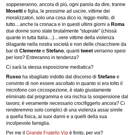
soppeseranno, ancora di più, ogni parola da dire, tranne
Mosetti
e figlia, le prossime ad uscire, vittime dei
moralizzatori, solo una cosa dico io, leggo molto, di
tutto…anche la cronaca e in questi ultimi giorni a
Roma
due donne sono state brutalmente “stuprate” (chissà
quante in tutta Italia…)…vere vittime della violenza
dilagante nella nostra società e non delle chiacchiere da
bar di
Clemente
e
Stefano
, quanti
tweet
verranno spesi
per loro? Entreranno in tendenza?
Ci sarà la stessa esposizione mediatica?
Russo
ha sbagliato indotto dal discorso di
Stefano
e
convinto di non essere ascoltato in quanto si era tolto il
microfono con circospezione, è stato giustamente
eliminato dal programma e ora rischia la sospensione dal
lavoro; è veramente necessario crocifiggerlo ancora? Ci
renderemmo solo complici di una violenza assai simile
a quella fisica, ai suoi danni e a quelli della sua
incolpevole famiglia.
Per me il
Grande Fratello Vip
è finito, per voi?