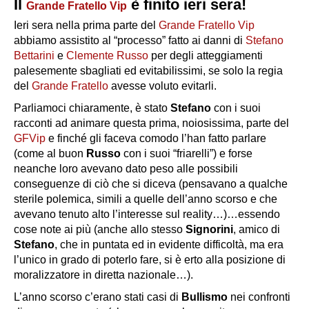
Il
è finito ieri sera!
Grande Fratello Vip
Ieri sera nella prima parte del
Grande Fratello Vip
abbiamo assistito al “processo” fatto ai danni di
Stefano
Bettarini
e
Clemente Russo
per degli atteggiamenti
palesemente sbagliati ed evitabilissimi, se solo la regia
del
Grande Fratello
avesse voluto evitarli.
Parliamoci chiaramente, è stato
Stefano
con i suoi
racconti ad animare questa prima, noiosissima, parte del
GFVip
e finché gli faceva comodo l’han fatto parlare
(come al buon
Russo
con i suoi “friarelli”) e forse
neanche loro avevano dato peso alle possibili
conseguenze di ciò che si diceva (pensavano a qualche
sterile polemica, simili a quelle dell’anno scorso e che
avevano tenuto alto l’interesse sul reality…)…essendo
cose note ai più (anche allo stesso
Signorini
, amico di
Stefano
, che in puntata ed in evidente difficoltà, ma era
l’unico in grado di poterlo fare, si è erto alla posizione di
moralizzatore in diretta nazionale…).
L’anno scorso c’erano stati casi di
Bullismo
nei confronti