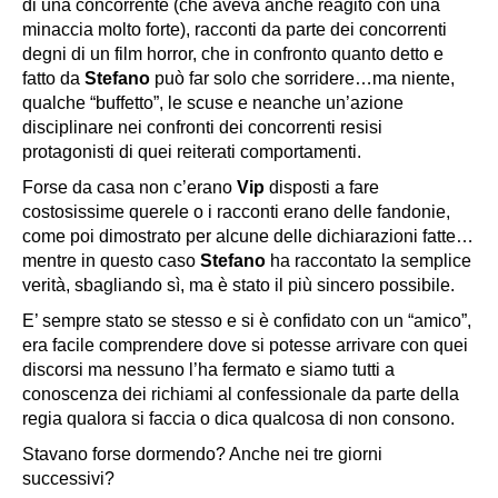
di una concorrente (che aveva anche reagito con una
minaccia molto forte), racconti da parte dei concorrenti
degni di un film horror, che in confronto quanto detto e
fatto da
Stefano
può far solo che sorridere…ma niente,
qualche “buffetto”, le scuse e neanche un’azione
disciplinare nei confronti dei concorrenti resisi
protagonisti di quei reiterati comportamenti.
Forse da casa non c’erano
Vip
disposti a fare
costosissime querele o i racconti erano delle fandonie,
come poi dimostrato per alcune delle dichiarazioni fatte…
mentre in questo caso
Stefano
ha raccontato la semplice
verità, sbagliando sì, ma è stato il più sincero possibile.
E’ sempre stato se stesso e si è confidato con un “amico”,
era facile comprendere dove si potesse arrivare con quei
discorsi ma nessuno l’ha fermato e siamo tutti a
conoscenza dei richiami al confessionale da parte della
regia qualora si faccia o dica qualcosa di non consono.
Stavano forse dormendo? Anche nei tre giorni
successivi?