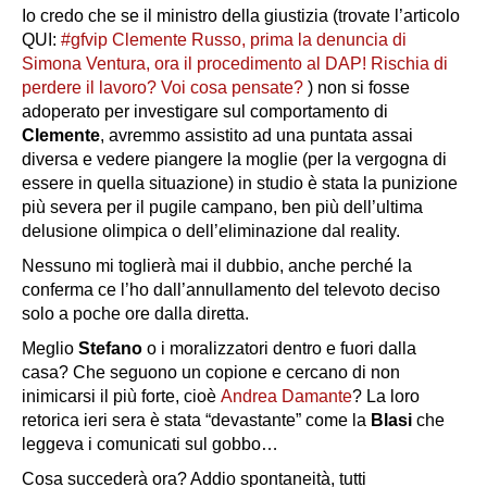
Io credo che se il ministro della giustizia (trovate l’articolo
QUI:
#gfvip Clemente Russo, prima la denuncia di
Simona Ventura, ora il procedimento al DAP! Rischia di
perdere il lavoro? Voi cosa pensate?
) non si fosse
adoperato per investigare sul comportamento di
Clemente
, avremmo assistito ad una puntata assai
diversa e vedere piangere la moglie (per la vergogna di
essere in quella situazione) in studio è stata la punizione
più severa per il pugile campano, ben più dell’ultima
delusione olimpica o dell’eliminazione dal reality.
Nessuno mi toglierà mai il dubbio, anche perché la
conferma ce l’ho dall’annullamento del televoto deciso
solo a poche ore dalla diretta.
Meglio
Stefano
o i moralizzatori dentro e fuori dalla
casa? Che seguono un copione e cercano di non
inimicarsi il più forte, cioè
Andrea Damante
? La loro
retorica ieri sera è stata “devastante” come la
Blasi
che
leggeva i comunicati sul gobbo…
Cosa succederà ora? Addio spontaneità, tutti