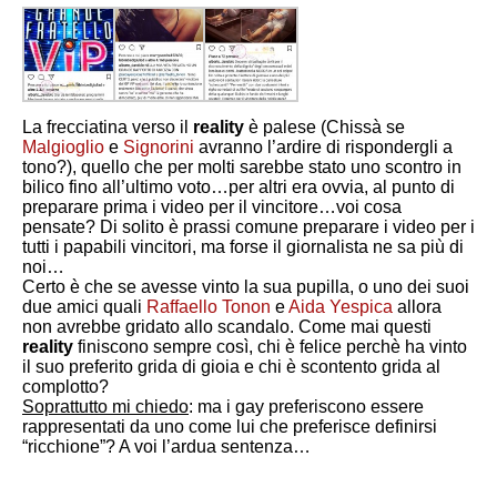
La frecciatina verso il
reality
è palese (Chissà se
Malgioglio
e
Signorini
avranno l’ardire di rispondergli a
tono?), quello che per molti sarebbe stato uno scontro in
bilico fino all’ultimo voto…per altri era ovvia, al punto di
preparare prima i video per il vincitore…voi cosa
pensate? Di solito è prassi comune preparare i video per i
tutti i papabili vincitori, ma forse il giornalista ne sa più di
noi…
Certo è che se avesse vinto la sua pupilla, o uno dei suoi
due amici quali
Raffaello Tonon
e
Aida Yespica
allora
non avrebbe gridato allo scandalo. Come mai questi
reality
finiscono sempre così, chi è felice perchè ha vinto
il suo preferito grida di gioia e chi è scontento grida al
complotto?
Soprattutto mi chiedo
: ma i gay preferiscono essere
rappresentati da uno come lui che preferisce definirsi
“ricchione”? A voi l’ardua sentenza…