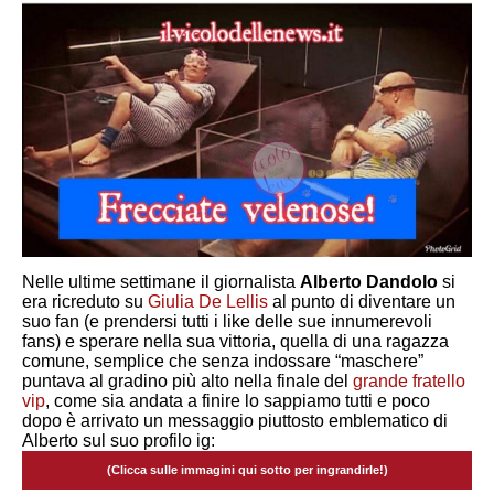
Nelle ultime settimane il giornalista
Alberto Dandolo
si
era ricreduto su
Giulia De Lellis
al punto di diventare un
suo fan (e prendersi tutti i like delle sue innumerevoli
fans) e sperare nella sua vittoria, quella di una ragazza
comune, semplice che senza indossare “maschere”
puntava al gradino più alto nella finale del
grande fratello
vip
, come sia andata a finire lo sappiamo tutti e poco
dopo è arrivato un messaggio piuttosto emblematico di
Alberto sul suo profilo ig:
(Clicca sulle immagini qui sotto per ingrandirle!)