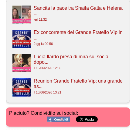
Sancita la pace tra Shaila Gatta e Helena
...
ieri 11:32
Ex concorrente del Grande Fratello Vip in
...
2 gg fa 09:56
Lucia Ilardo presa di mira sui social
dopo...
il 15/06/2026 12:59
Reunion Grande Fratello Vip: una grande
as...
il 13/06/2026 13:21
Piaciuto? Condividilo sui social: