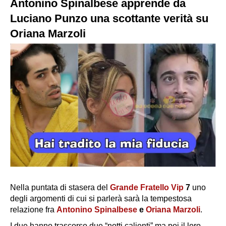
Antonino Spinalbese apprende da
Luciano Punzo una scottante verità su
Oriana Marzoli
Nella puntata di stasera del
Grande Fratello Vip
7
uno
degli argomenti di cui si parlerà sarà la tempestosa
relazione fra
Antonino Spinalbese
e
Oriana Marzoli
.
I due hanno trascorso due “notti calienti” ma poi il loro