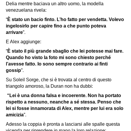
Delia mentre baciava un altro uomo, la modella
venezuelana rivela:
“
È stato un bacio finto. L’ho fatto per vendetta. Volevo
ingelosirlo per capire fino a che punto poteva
arrivare
”.
E Alex aggiunge:
“
È stato il più grande sbaglio che lei potesse mai fare.
Quando ho visto la foto mi sono chiesto perché
l’avesse fatto. Io sono sempre contrario ai finti
gossip
”.
Su Soleil Sorge, che si è trovata al centro di questo
triangolo amoroso, la Duran non ha dubbi:
“Lei è una donna falsa e incoerente. Non ha portato
rispetto a nessuno, neanche a sé stessa. Penso che
lei si fosse innamorata di Alex, mentre per lui era solo
amicizia
”.
Adesso la coppia è pronta a lasciarsi alle spalle questa
vicenda per riprendere in mano la loro relazione: