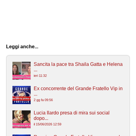
Leggi anche...
Sancita la pace tra Shaila Gatta e Helena
...
ieri 11:32
Ex concorrente del Grande Fratello Vip in
...
2 gg fa 09:56
Lucia Ilardo presa di mira sui social
dopo...
il 15/06/2026 12:59