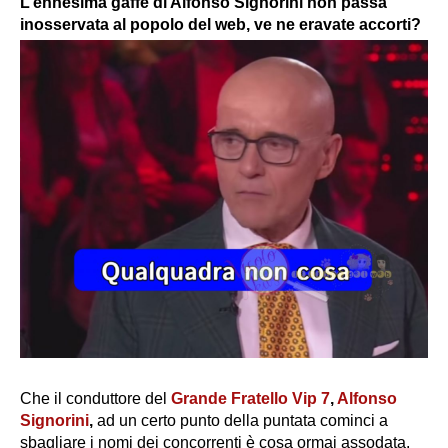
L’ennesima gaffe di Alfonso Signorini non passa
inosservata al popolo del web, ve ne eravate accorti?
Che il conduttore del
Grande Fratello Vip 7
,
Alfonso
Signorini
,
ad un certo punto della puntata cominci a
sbagliare i nomi dei concorrenti è cosa ormai assodata.