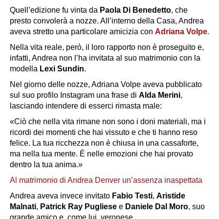
Quell’edizione fu vinta da
Paola Di Benedetto
, che
presto convolerà a nozze. All’interno della Casa, Andrea
aveva stretto una particolare amicizia con
Adriana Volpe
.
Nella vita reale, però, il loro rapporto non è proseguito e,
infatti, Andrea non l’ha invitata al suo matrimonio con la
modella
Lexi Sundin
.
Nel giorno delle nozze, Adriana Volpe aveva pubblicato
sul suo profilo Instagram una frase di
Alda Merini
,
lasciando intendere di esserci rimasta male:
«Ciò che nella vita rimane non sono i doni materiali, ma i
ricordi dei momenti che hai vissuto e che ti hanno reso
felice. La tua ricchezza non è chiusa in una cassaforte,
ma nella tua mente. È nelle emozioni che hai provato
dentro la tua anima.»
Al matrimonio di Andrea Denver un’assenza inaspettata
Andrea aveva invece invitato
Fabio Testi
,
Aristide
Malnati
,
Patrick Ray Pugliese
e
Daniele Dal Moro
, suo
grande amico e, come lui, veronese.