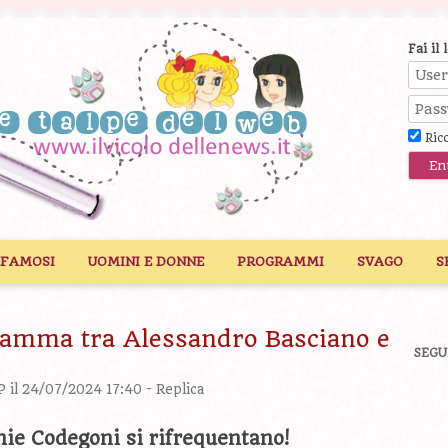
Fai il 
Ric
 FAMOSI
UOMINI E DONNE
PROGRAMMI
SVAGO
S
iamma tra Alessandro Basciano e
SEGU
P
il 24/07/2024 17:40 -
Replica
ie Codegoni si rifrequentano!