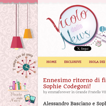
Vai al contenuto
HOME
ESCLUSIVE
ISOLA DEI
Ennesimo ritorno di f
Sophie Codegoni!
by
emmaforever
in
Grande Fratello VI
Alessandro Basciano e Soph