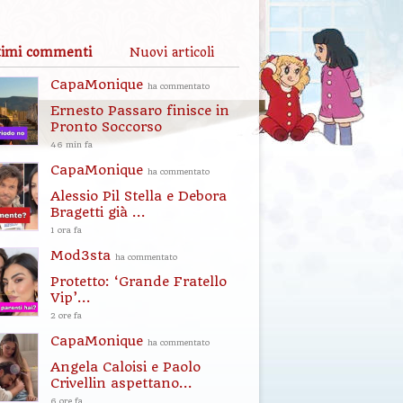
timi commenti
Nuovi articoli
CapaMonique
ha commentato
Ernesto Passaro finisce in
Pronto Soccorso
46 min fa
CapaMonique
ha commentato
Alessio Pil Stella e Debora
Bragetti già ...
1 ora fa
Mod3sta
ha commentato
Protetto: ‘Grande Fratello
Vip’...
2 ore fa
CapaMonique
ha commentato
Angela Caloisi e Paolo
Crivellin aspettano...
6 ore fa