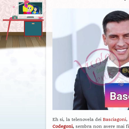
Eh si, la telenovela dei
Basciagoni
,
Codegoni
,
sembra non avere mai fi