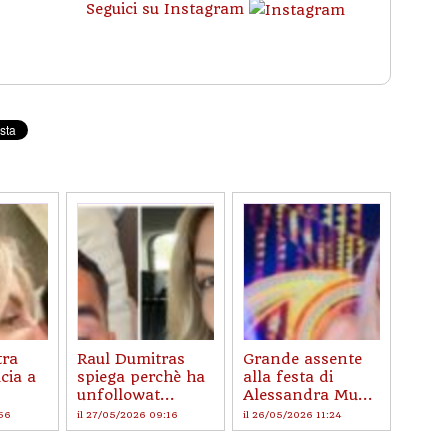
Seguici su Instagram
tra
Raul Dumitras
Grande assente
cia a
spiega perchè ha
alla festa di
unfollowat...
Alessandra Mu...
:56
il 27/05/2026 09:16
il 26/05/2026 11:24