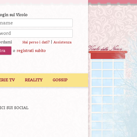
login sul Vicolo
ordami
|
Hai perso i dati?
Assistenza
o
registrati subito
ERIE TV
REALITY
GOSSIP
ICI SUI SOCIAL