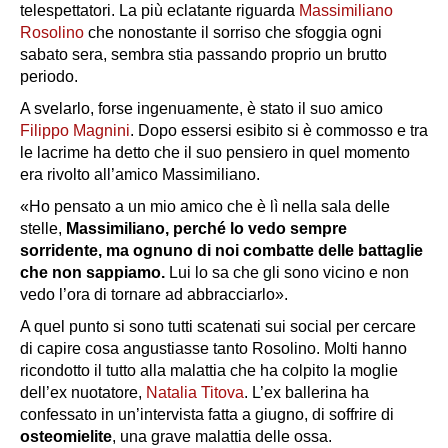
telespettatori. La più eclatante riguarda
Massimiliano
Rosolino
che nonostante il sorriso che sfoggia ogni
sabato sera, sembra stia passando proprio un brutto
periodo.
A svelarlo, forse ingenuamente, è stato il suo amico
Filippo Magnini
. Dopo essersi esibito si è commosso e tra
le lacrime ha detto che il suo pensiero in quel momento
era rivolto all’amico Massimiliano.
«Ho pensato a un mio amico che è lì nella sala delle
stelle,
Massimiliano, perché lo vedo sempre
sorridente, ma ognuno di noi combatte delle battaglie
che non sappiamo.
Lui lo sa che gli sono vicino e non
vedo l’ora di tornare ad abbracciarlo».
A quel punto si sono tutti scatenati sui social per cercare
di capire cosa angustiasse tanto Rosolino. Molti hanno
ricondotto il tutto alla malattia che ha colpito la moglie
dell’ex nuotatore,
Natalia Titova
. L’ex ballerina ha
confessato in un’intervista fatta a giugno, di soffrire di
osteomielite
, una grave malattia delle ossa.