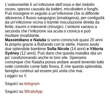
L’osteomielite è un’infezione dell’osso e del midollo
osseo, spesso causata da batteri, micobatteri o funghi.
Può insorgere in seguito a un’infezione che si diffonde
attraverso il flusso sanguigno (ematogena), per contiguità
da un’infezione vicina o tramite inoculazione diretta da
ferite, traumi o interventi chirurgici. I sintomi variano a
seconda che l’infezione sia acuta o cronica e può
risultare invalidante.
Massimiliano e Natalia
si sono conosciuti quasi 20 anni
fa proprio grazie a Ballando con le stelle. Hanno avuto
due splendide bambine
Sofia Nicole
(14 anni)
e Vittoria
Sydney
(12 anni). Può darsi che questa malattia stia un
po’ condizionando anche le loro vite. Speriamo
comunque che Natalia possa andare avanti tenendo tutto
sotto controllo come fatto finora. E che questa splendida
famiglia continui ad essere più unita che mai.
Leggici su
X
Seguici su
telegram
Seguici su
WhatsApp