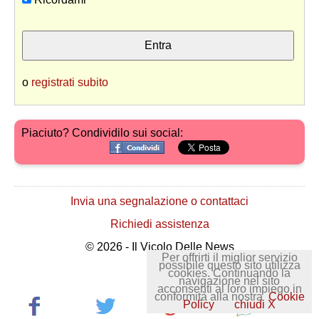
o
registrati subito
Piaciuto? Condividilo sui social:
Invia una segnalazione o contattaci
Richiedi assistenza
© 2026 - Il Vicolo Delle News
Per offrirti il miglior servizio
possibile questo sito utilizza
cookies. Continuando la
navigazione nel sito
acconsenti al loro impiego in
conformità alla nostra
Cookie
Policy
chiudi X