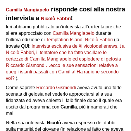
risponde così alla nostra
Camilla Mangiapelo
intervista a
!
Nicolò Fabbri
Ieri abbiamo pubblicato un’intervista all’ex tentatore che
si era approcciato con
Camilla Mangiapelo
durante
l’ultima edizione di
Temptation Island
,
Nicolò Fabbri
(la
trovate
QUI
:
Intervista esclusiva de #ilvicolodellenews.it a
Nicolò Fabbri, il tentatore che ha fatto vacillare le
certezze di Camilla Mangiapelo ed esplodere di gelosia
Riccardo Gismondi…ecco le sue sensazioni relative a
quegli istanti passati con Camilla! Ha ragione secondo
voi?
).
Come saprete
Riccardo Gismondi
aveva avuto una forte
scenata di gelosia nel vederlo approcciarsi alla sua
fidanzata ed aveva chiesto il falò finale dopo il quale era
uscito dal programma con
Camilla
, più innamorati che
mai.
Nella sua intervista
Nicolò
aveva espresso dei dubbi
sulla maturità del giovane (in relazione al fatto che aveva