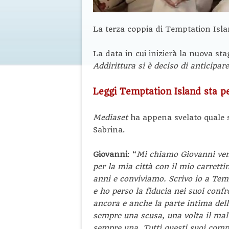
La terza coppia di Temptation Isla
La data in cui inizierà la nuova st
Addirittura si è deciso di anticipar
Leggi Temptation Island sta 
Mediaset
ha appena svelato quale s
Sabrina.
Giovanni
: “
Mi chiamo Giovanni veng
per la mia città con il mio carrett
anni e conviviamo. Scrivo io a Tem
e ho perso la fiducia nei suoi conf
ancora e anche la parte intima dell
sempre una scusa, una volta il mal 
sempre una. Tutti questi suoi com