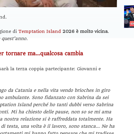
nd.
agione di
Temptation Island
2026 è molto vicina
.
e quest’anno.
per tornare ma…qualcosa cambia
arà la terza coppia partecipante: Giovanni e
o da Catania e nella vita vendo brioches in giro
ino ambulante. Sono fidanzato con Sabrina da sei
ptation Island perché ho tanti dubbi verso Sabrina
ronti. Mi ha chiesto delle pause, non so se mi ama
a nostra relazione si è raffreddata totalmente. Ha
di testa, una volta è il lavoro, sono stanca… Ne ha
portamenti mi hanno fatto pensare che mi tradisse