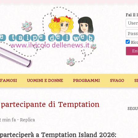
Fai il 
Ric
 FAMOSI
UOMINI E DONNE
PROGRAMMI
SVAGO
S
a partecipante di Temptation
SEGU
 min fa -
Replica
e parteciperà a Temptation Island 2026: