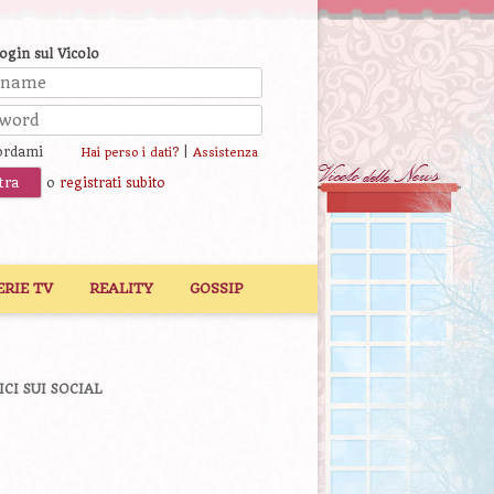
login sul Vicolo
ordami
|
Hai perso i dati?
Assistenza
o
registrati subito
ERIE TV
REALITY
GOSSIP
ICI SUI SOCIAL