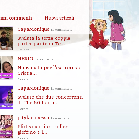
timi commenti
Nuovi articoli
CapaMonique
ha commentato
Svelata la terza coppia
partecipante di Te...
1 min fa
NERIO
ha commentato
Nuova vita per l’ex tronista
Cristia...
3 ore fa
CapaMonique
ha commentato
Svelato che due concorrenti
di The 50 hann...
3 ore fa
pitylacapessa
ha commentato
Flirt smentito tra l’ex
gieffino e l...
4 ore fa