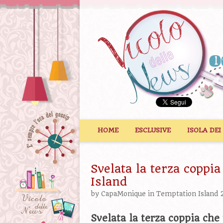
Vai al contenuto
HOME
ESCLUSIVE
ISOLA DEI
Svelata la terza coppi
Island
by
CapaMonique
in
Temptation Island
2
Svelata la terza coppia ch