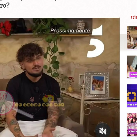
oro?
Ul