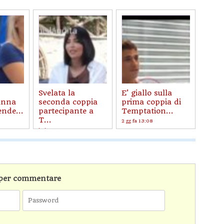
Svelata la
E' giallo sulla
anna
seconda coppia
prima coppia di
ende...
partecipante a
Temptation...
T...
2 gg fa 13:08
ieri 19:59
n per commentare