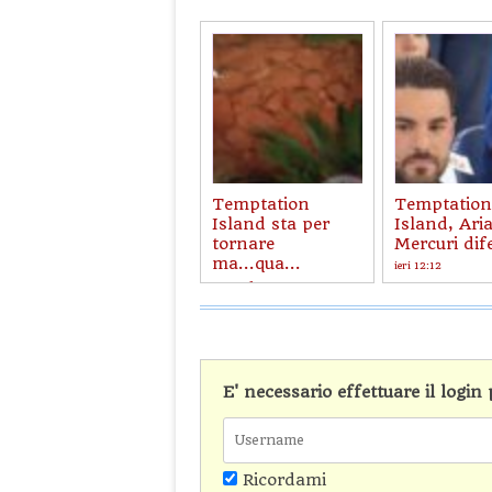
Temptation
Temptation
Island sta per
Island, Ari
tornare
Mercuri dif
ma...qua...
ieri 12:12
23 ore fa
E' necessario effettuare il logi
Ricordami