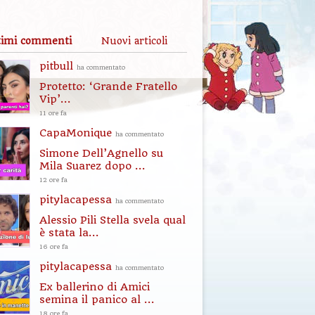
timi commenti
Nuovi articoli
pitbull
ha commentato
Protetto: ‘Grande Fratello
Vip’...
11 ore fa
CapaMonique
ha commentato
Simone Dell’Agnello su
Mila Suarez dopo ...
12 ore fa
pitylacapessa
ha commentato
Alessio Pili Stella svela qual
è stata la...
16 ore fa
pitylacapessa
ha commentato
Ex ballerino di Amici
semina il panico al ...
18 ore fa