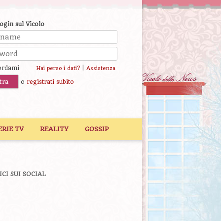
login sul Vicolo
ordami
|
Hai perso i dati?
Assistenza
o
registrati subito
ERIE TV
REALITY
GOSSIP
ICI SUI SOCIAL