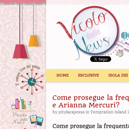
Vai al contenuto
HOME
ESCLUSIVE
ISOLA DEI
Come prosegue la freq
e Arianna Mercuri?
by
pitylacapessa
in
Temptation Island
i
Come prosegue la frequenta