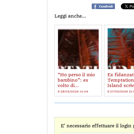
Leggi anche...
“Ho perso il mio
Ex fidanzat
bambino”: ex
Temptation
volto di...
Island scriv
il 28/05/2026 14:46
il 27/05/2026 21:
E' necessario effettuare il logi