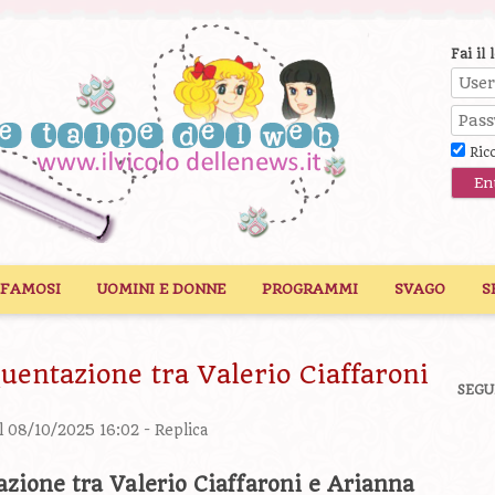
Fai il 
Ric
 FAMOSI
UOMINI E DONNE
PROGRAMMI
SVAGO
S
uentazione tra Valerio Ciaffaroni
SEGU
l 08/10/2025 16:02 -
Replica
zione tra Valerio Ciaffaroni e Arianna