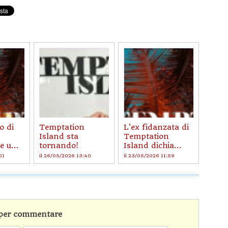
o di
Temptation
L'ex fidanzata di
Island sta
Temptation
e u...
tornando!
Island dichia...
01
il 26/05/2026 13:40
il 23/05/2026 11:59
n per commentare