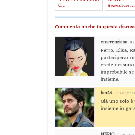
C...
il 02/03/2026 12
il 02/03/2026 21:26
Commenta anche tu questa discuss
emerenziana
il 
Ferro, Elisa, R
parteciperanno
crede nessuno 
improbabile se 
insieme.
lun44
il 18/10/202
Già uno solo è
insieme in gar
NERIO
il 19/10/20