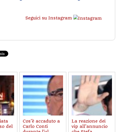
Seguici su Instagram
iata
Cos'è accaduto a
La reazione dei
so del
Carlo Conti
vip all'annuncio
durante l'ul...
che Stefa...