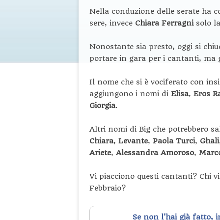
Nella conduzione delle serate ha c
sere, invece
Chiara Ferragni
solo la
Nonostante sia presto, oggi si chiu
portare in gara per i cantanti, ma g
Il nome che si è vociferato con ins
aggiungono i nomi di
Elisa
,
Eros R
Giorgia
.
Altri nomi di Big che potrebbero sal
Chiara
,
Levante
,
Paola Turci
,
Ghali
Ariete
,
Alessandra Amoroso
,
Marc
Vi piacciono questi cantanti? Chi v
Febbraio?
Se non l'hai già fatto, 