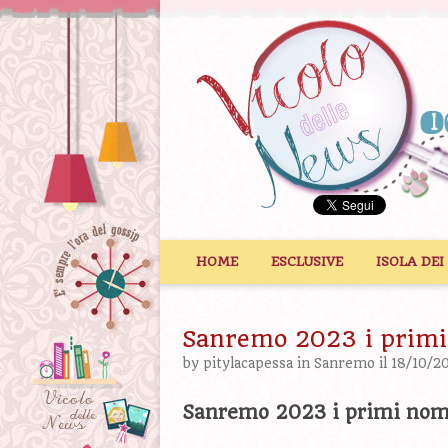
Vai al contenuto
HOME
ESCLUSIVE
ISOLA DEI
Sanremo 2023 i prim
by
pitylacapessa
in
Sanremo
il 18/10/2
Sanremo 2023 i primi no