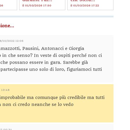
:26
il 01/03/2026 17:50
il 01/03/2026 17:22
ione...
18/10/2022 12:06
amazzotti, Pausini, Antonacci e Giorgia
 in che senso? In veste di ospiti perché non ci
che possano essere in gara. Sarebbe già
partecipasse uno solo di loro, figuriamoci tutti
2 13:48
 improbabile ma comunque più credibile ma tutti
a non ci credo neanche se lo vedo
22 00:34