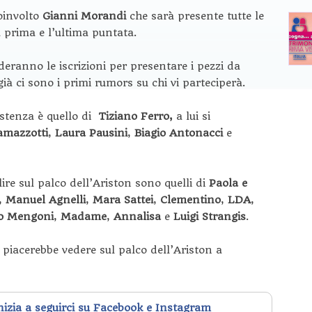
oinvolto
Gianni Morandi
che sarà presente tutte le
 prima e l’ultima puntata.
deranno le iscrizioni per presentare i pezzi da
ià ci sono i primi rumors su chi vi parteciperà.
istenza è quello di
Tiziano Ferro,
a lui si
amazzotti
,
Laura Pausini
,
Biagio Antonacci
e
ire sul palco dell’Ariston sono quelli di
Paola e
,
Manuel Agnelli
,
Mara Sattei
,
Clementino
,
LDA
,
o Mengoni
,
Madame
,
Annalisa
e
Luigi Strangis
.
i piacerebbe vedere sul palco dell’Ariston a
inizia a seguirci su Facebook e Instagram