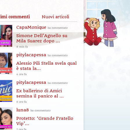
timi commenti
Nuovi articoli
CapaMonique
ha commentato
Simone Dell’Agnello su
Mila Suarez dopo ...
8 min fa
pitylacapessa
ha commentato
Alessio Pili Stella svela qual
è stata la...
4 ore fa
pitylacapessa
ha commentato
Ex ballerino di Amici
semina il panico al ...
6 ore fa
luna8
ha commentato
Protetto: ‘Grande Fratello
Vip’...
7 ore fa