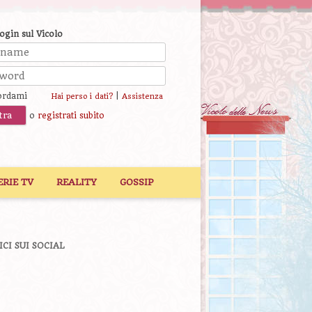
login sul Vicolo
ordami
|
Hai perso i dati?
Assistenza
o
registrati subito
ERIE TV
REALITY
GOSSIP
ICI SUI SOCIAL