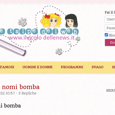
Fai il 
Ric
 FAMOSI
UOMINI E DONNE
PROGRAMMI
SVAGO
S
i nomi bomba
SEGU
022 10:57 -
3 Repliche
mi bomba