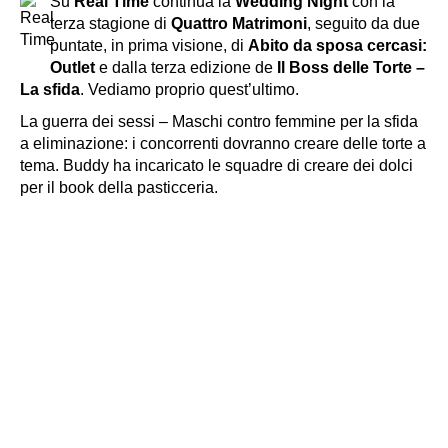
Su
Real Time
continua la
Wedding Night
con la
terza stagione di
Quattro Matrimoni
, seguito da due
puntate, in prima visione, di
Abito da sposa cercasi:
Outlet
e dalla terza edizione de
Il Boss delle Torte –
La sfida
. Vediamo proprio quest’ultimo.
La guerra dei sessi – Maschi contro femmine per la sfida
a eliminazione: i concorrenti dovranno creare delle torte a
tema. Buddy ha incaricato le squadre di creare dei dolci
per il book della pasticceria.