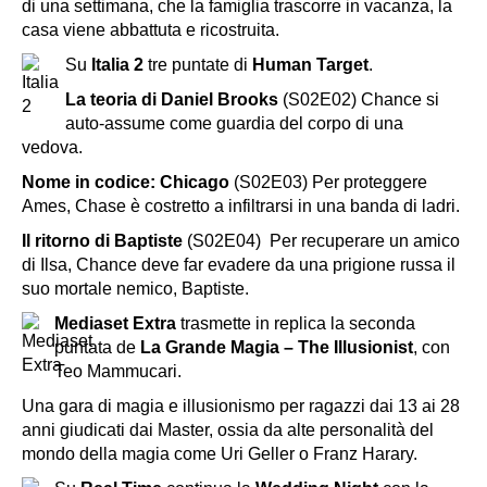
di una settimana, che la famiglia trascorre in vacanza, la
casa viene abbattuta e ricostruita.
Su
Italia 2
tre puntate di
Human Target
.
La teoria di Daniel Brooks
(S02E02) Chance si
auto-assume come guardia del corpo di una
vedova.
Nome in codice: Chicago
(S02E03) Per proteggere
Ames, Chase è costretto a infiltrarsi in una banda di ladri.
Il ritorno di Baptiste
(S02E04) Per recuperare un amico
di Ilsa, Chance deve far evadere da una prigione russa il
suo mortale nemico, Baptiste.
Mediaset Extra
trasmette in replica la seconda
puntata de
La Grande Magia – The Illusionist
, con
Teo Mammucari.
Una gara di magia e illusionismo per ragazzi dai 13 ai 28
anni giudicati dai Master, ossia da alte personalità del
mondo della magia come Uri Geller o Franz Harary.