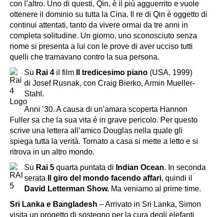
con l’altro. Uno di questi, Qin, è il più agguerrito e vuole
ottenere il dominio su tutta la Cina. Il re di Qin è oggetto di
continui attentati, tanto da vivere ormai da tre anni in
completa solitudine. Un giorno, uno sconosciuto senza
nome si presenta a lui con le prove di aver ucciso tutti
quelli che tramavano contro la sua persona.
Su
Rai 4
il film
Il tredicesimo piano
(USA, 1999)
di Josef Rusnak, con Craig Bierko, Armin Mueller-
Stahl.
Anni ’30. A causa di un’amara scoperta Hannon
Fuller sa che la sua vita è in grave pericolo. Per questo
scrive una lettera all’amico Douglas nella quale gli
spiega tutta la verità. Tornato a casa si mette a letto e si
ritrova in un altro mondo.
Su
Rai 5
quarta puntata di
Indian Ocean
. In seconda
serata
Il giro del mondo facendo affari
, quindi il
David Letterman Show.
Ma veniamo al prime time.
Sri Lanka e Bangladesh
– Arrivato in Sri Lanka, Simon
visita un progetto di sostegno per la cura degli elefanti