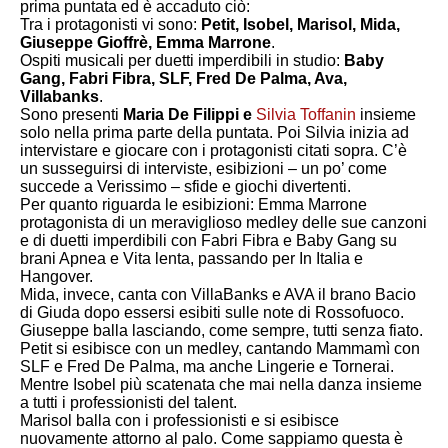
prima puntata ed è accaduto ciò:
Tra i protagonisti vi sono:
Petit, Isobel, Marisol, Mida,
Giuseppe Gioffrè, Emma Marrone
.
Ospiti musicali per duetti imperdibili in studio:
Baby
Gang, Fabri Fibra, SLF, Fred De Palma, Ava,
Villabanks
.
Sono presenti
Maria De Filippi e
Silvia Toffanin
insieme
solo nella prima parte della puntata. Poi Silvia inizia ad
intervistare e giocare con i protagonisti citati sopra. C’è
un susseguirsi di interviste, esibizioni – un po’ come
succede a Verissimo – sfide e giochi divertenti.
Per quanto riguarda le esibizioni: Emma Marrone
protagonista di un meraviglioso medley delle sue canzoni
e di duetti imperdibili con Fabri Fibra e Baby Gang su
brani Apnea e Vita lenta, passando per In Italia e
Hangover.
Mida, invece, canta con VillaBanks e AVA il brano Bacio
di Giuda dopo essersi esibiti sulle note di Rossofuoco.
Giuseppe balla lasciando, come sempre, tutti senza fiato.
Petit si esibisce con un medley, cantando Mammamì con
SLF e Fred De Palma, ma anche Lingerie e Tornerai.
Mentre Isobel più scatenata che mai nella danza insieme
a tutti i professionisti del talent.
Marisol balla con i professionisti e si esibisce
nuovamente attorno al palo. Come sappiamo questa è