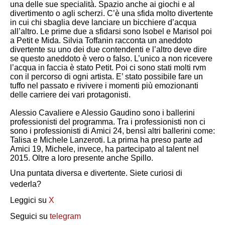
una delle sue specialità. Spazio anche ai giochi e al
divertimento o agli scherzi. C’è una sfida molto divertente
in cui chi sbaglia deve lanciare un bicchiere d’acqua
all’altro. Le prime due a sfidarsi sono Isobel e Marisol poi
a Petit e Mida. Silvia Toffanin racconta un aneddoto
divertente su uno dei due contendenti e l’altro deve dire
se questo aneddoto è vero o falso. L’unico a non ricevere
l’acqua in faccia è stato Petit. Poi ci sono stati molti rvm
con il percorso di ogni artista. E’ stato possibile fare un
tuffo nel passato e rivivere i momenti più emozionanti
delle carriere dei vari protagonisti.
Alessio Cavaliere e Alessio Gaudino sono i ballerini
professionisti del programma. Tra i professionisti non ci
sono i professionisti di Amici 24, bensì altri ballerini come:
Talisa e Michele Lanzeroti. La prima ha preso parte ad
Amici 19, Michele, invece, ha partecipato al talent nel
2015. Oltre a loro presente anche Spillo.
Una puntata diversa e divertente. Siete curiosi di
vederla?
Leggici su
X
Seguici su
telegram