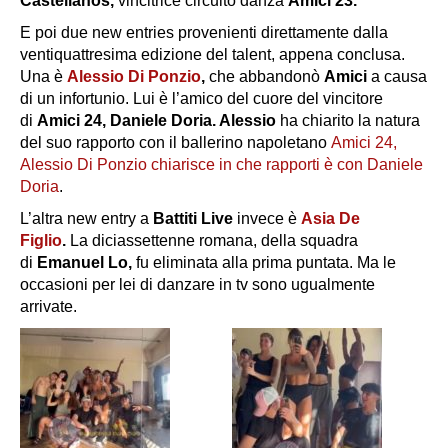
Castellanos,
vincitrice circuito danza
Amici 23.
E poi due new entries provenienti direttamente dalla
ventiquattresima edizione del talent, appena conclusa.
Una è
Alessio Di Ponzio
,
che abbandonò
Amici
a causa
di un infortunio. Lui è l’amico del cuore del vincitore
di
Amici 24, Daniele Doria. Alessio
ha chiarito la natura
del suo rapporto con il ballerino napoletano
Amici 24,
Alessio Di Ponzio chiarisce in che rapporti è con Daniele
Doria
.
L’altra new entry a
Battiti Live
invece è
Asia De
Figlio
.
La diciassettenne romana, della squadra
di
Emanuel Lo,
fu eliminata alla prima puntata. Ma le
occasioni per lei di danzare in tv sono ugualmente
arrivate.