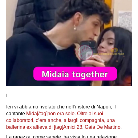
I
Ieri vi abbiamo rivelato che nell’instore di Napoli, il
cantante
Mida[/tag]non era solo. Oltre ai suoi
collaboratori, c’era anche, a fargli compagnia, una
ballerina ex allieva di [tag]Amici 23
,
Gaia De Martino
.
La ragazza, come sapete, ha vissuto una relazione