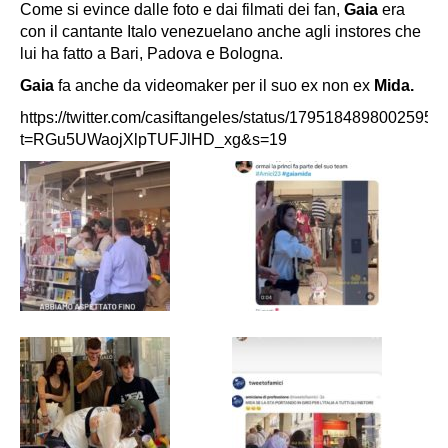
Come si evince dalle foto e dai filmati dei fan,
Gaia
era
con il cantante Italo venezuelano anche agli instores che
lui ha fatto a Bari, Padova e Bologna.
Gaia
fa anche da videomaker per il suo ex non ex
Mida.
https://twitter.com/casiftangeles/status/17951848980025959
t=RGu5UWaojXlpTUFJlHD_xg&s=19