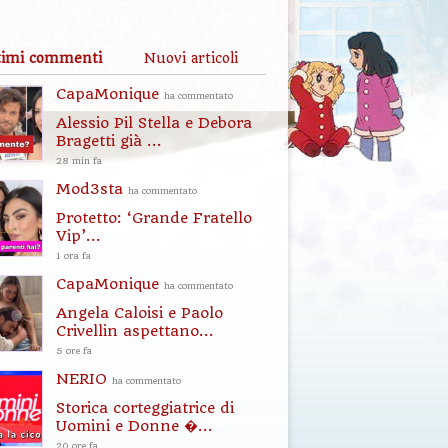
timi commenti
Nuovi articoli
CapaMonique
ha commentato
Alessio Pil Stella e Debora
Bragetti già ...
28 min fa
Mod3sta
ha commentato
Protetto: ‘Grande Fratello
Vip’...
1 ora fa
CapaMonique
ha commentato
Angela Caloisi e Paolo
Crivellin aspettano...
5 ore fa
NERIO
ha commentato
Storica corteggiatrice di
Uomini e Donne �...
20 ore fa