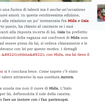
o una fucina di talenti ma è anche un’occasione
nuovi amori. In questa ventitreesima edizione,
 alla relazione un po’ tormentata fra
Mida
e
Gaia
rto punto, ha chiesto al cantante se i suoi
anti alla risposta incerta di lui,
Gaia
ha preferito
entimenti della ragazza nei confronti di
Mida
non
ad essere presa da lui, si vedeva chiaramente e le
devano con lei per questo motivo. I dettagli
a &#8220;vittima&#8221; con Mida, ma lui tiene il
on
si è conclusa bene. Come sapete c’è stato
l talent attraverso la sua sostituta
Aurora.
a scuola ma non il cuore di
Mida.
L’italo
r lei, definendola il sole della casetta.
un fare un instore con i fan partenopei.