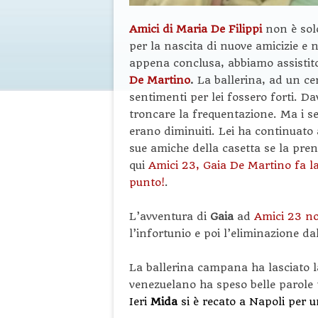
Amici di Maria De Filippi
non è sol
per la nascita di nuove amicizie e 
appena conclusa, abbiamo assistito
De Martino
.
La ballerina, ad un ce
sentimenti per lei fossero forti. Dav
troncare la frequentazione. Ma i s
erano diminuiti. Lei ha continuato 
sue amiche della casetta se la pren
qui
Amici 23, Gaia De Martino fa l
punto!
.
L’avventura di
Gaia
ad
Amici 23 n
l’infortunio e poi l’eliminazione da
La ballerina campana ha lasciato l
venezuelano ha speso belle parole pe
Ieri
Mida
si è recato a Napoli per 