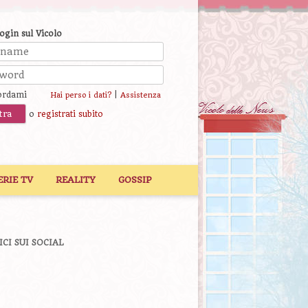
login sul Vicolo
ordami
|
Hai perso i dati?
Assistenza
o
registrati subito
ERIE TV
REALITY
GOSSIP
ICI SUI SOCIAL