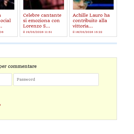
a
Celebre cantante
Achille Lauro ha
social
si emoziona con
contribuito alla
..
Lorenzo S...
vittoria...
:06
il 19/05/2026 11:51
il 18/05/2026 15:22
n per commentare
o