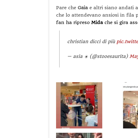
Pare che
Gaia
e altri siano andati 
che lo attendevano ansiosi in fila pe
fan ha ripreso
Mida
che si gira as
christian dicci di più
pic.twit
— asia ☀️ (@stooesaurita)
May