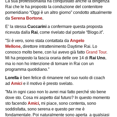
La sua professionalità ha conquistato anche la dirigenza
Rai che le ha proposto la conduzione del contenitore
pomeridiano “Oggi è un altro giorno” condotto attualmente
da
Serena Bortone
.
E’ la stessa
Cuccarini
a confermare questa proposta
ricevuta dalla
Rai
, come rivelato dal portale “Blogo.it”.
”Si è vero, sono stata contattata da
Angelo
Mellone
,
direttore intrattenimento Daytime Rai. Lo
conosco molto bene, con lui avevo già fatto
Grand Tour
.
Mi ha proposto la fascia oraria delle ore 14 di
Rai Uno
,
ma io non ho intenzione di tornare in Rai con un
programma quotidiano.”
Lorella
è ben felice di rimanere nel suo ruolo di coach
ad
Amici
e il motivo è presto svelato.
”Ma in ogni caso non lo avrei mai fatto perché sto bene
dove sto. Cosa mi aspetto dal futuro? In questo momento
sto facendo
Amici
,
mi piace, sono contenta, sono
soddisfatta, sono serena e questo per me è
fondamentale. Poi naturalmente sono aperta a qualsiasi