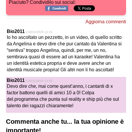
Piaciuto? Condividilo sui social:
Aggiorna commenti
Bio2011
il 30/11/2025 12:31
Io ho ascoltato un pezzetto, in un video, di quello scritto
da Angelina e devo dire che pur cantato da Valentina si
“sentiva” troppo Angelina, quindi, per me, un no,
sembrava quasi di essere ad un karaoke! Valentina ha
un identità estetica propria e deve avere anche un
identità musicale propria! Gli altri non li ho ascoltati!
Bio2011
il 30/11/2025 12:32
Devo dire che, mai come quest’anno, i cantanti di x
factor battono quelli di amici 10 a 0! Colpa
del.programma che punta sul reality e ship più che sul
talento dei ragazzi chiaramente!
Commenta anche tu... la tua opinione è
importante!