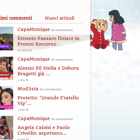
timi commenti
Nuovi articoli
CapaMonique
ha commentato
Ernesto Passaro finisce in
Pronto Soccorso
42 min fa
CapaMonique
ha commentato
Alessio Pil Stella e Debora
Bragetti già ...
1 ora fa
Mod3sta
ha commentato
Protetto: ‘Grande Fratello
Vip’...
1 ora fa
CapaMonique
ha commentato
Angela Caloisi e Paolo
Crivellin aspettano...
5 ore fa