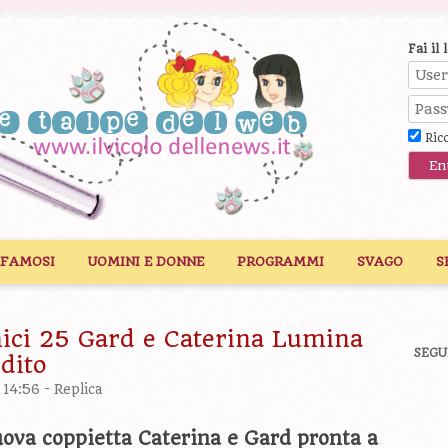
Fai il 
Ric
 FAMOSI
UOMINI E DONNE
PROGRAMMI
SVAGO
S
ici 25 Gard e Caterina Lumina
SEGU
dito
 14:56 -
Replica
uova coppietta Caterina e Gard pronta a