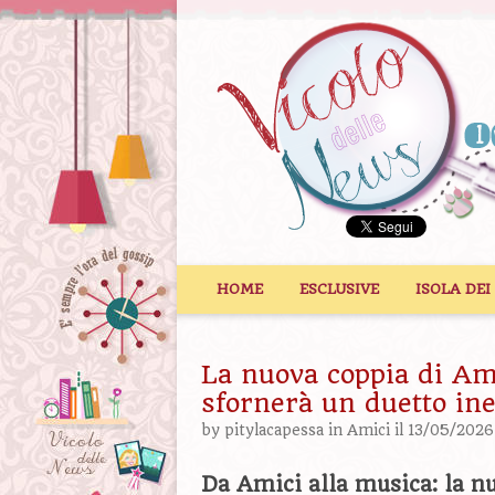
Vai al contenuto
HOME
ESCLUSIVE
ISOLA DEI
La nuova coppia di Am
sfornerà un duetto ine
by
pitylacapessa
in
Amici
il 13/05/2026
Da Amici alla musica: la n