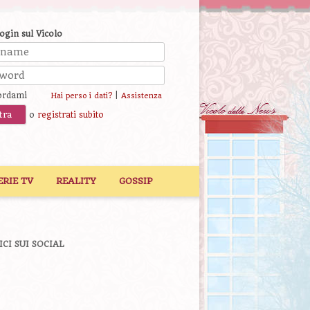
login sul Vicolo
ordami
|
Hai perso i dati?
Assistenza
o
registrati subito
ERIE TV
REALITY
GOSSIP
ICI SUI SOCIAL