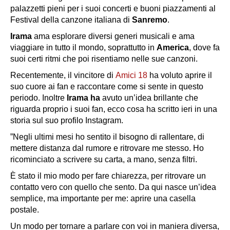
palazzetti pieni per i suoi concerti e buoni piazzamenti al
Festival della canzone italiana di
Sanremo
.
Irama
ama esplorare diversi generi musicali e ama
viaggiare in tutto il mondo, soprattutto in
America
, dove fa
suoi certi ritmi che poi risentiamo nelle sue canzoni.
Recentemente, il vincitore di
Amici 18
ha voluto aprire il
suo cuore ai fan e raccontare come si sente in questo
periodo. Inoltre
Irama ha
avuto un’idea brillante che
riguarda proprio i suoi fan, ecco cosa ha scritto ieri in una
storia sul suo profilo Instagram.
”Negli ultimi mesi ho sentito il bisogno di rallentare, di
mettere distanza dal rumore e ritrovare me stesso. Ho
ricominciato a scrivere su carta, a mano, senza filtri.
È stato il mio modo per fare chiarezza, per ritrovare un
contatto vero con quello che sento. Da qui nasce un’idea
semplice, ma importante per me: aprire una casella
postale.
Un modo per tornare a parlare con voi in maniera diversa,