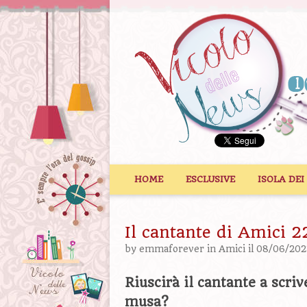
Vai al contenuto
HOME
ESCLUSIVE
ISOLA DEI
Il cantante di Amici 2
by
emmaforever
in
Amici
il 08/06/202
Riuscirà il cantante a scriv
musa?