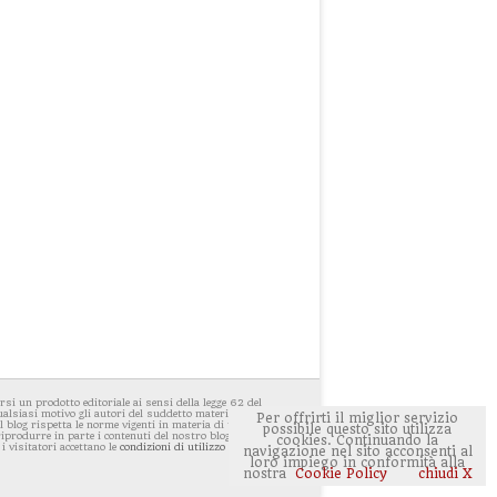
i un prodotto editoriale ai sensi della legge 62 del
ualsiasi motivo gli autori del suddetto materiale avessero
Per offrirti il miglior servizio
 blog rispetta le norme vigenti in materia di privacy. E'
possibile questo sito utilizza
 riprodurre in parte i contenuti del nostro blog ponendo
cookies. Continuando la
 i visitatori accettano le
condizioni di utilizzo del sito
navigazione nel sito acconsenti al
loro impiego in conformità alla
nostra
Cookie Policy
chiudi X