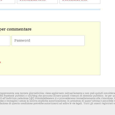
n per commentare
o
rappresenta una testata giornalistica; viene aggiornato saltuariamente e non può quindi considerars
fili Facebook pubblici o siti/blog che possono essere quindi ritenuti di dominio pubblico. Se per q
l all'indirizzo redazione [@] ilvicolodellenews.it e provvederemo immediatamente alla rimozione. Il
video e immagini) senza la nostra esplicita autorizzazione; in presenza di quest'ultima è possibile
iolazione di questa condizione potrebbe autorizzarci ad adire le vie legali. Tutti gli utenti registrati e