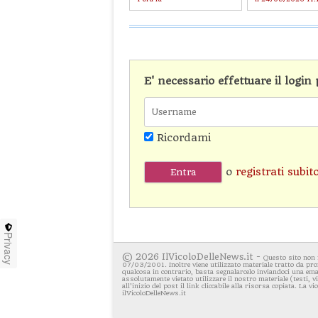
E' necessario effettuare il logi
Ricordami
o
registrati subit
Privacy
© 2026 IlVicoloDelleNews.it -
Questo sito non 
07/03/2001. Inoltre viene utilizzato materiale tratto da pro
qualcosa in contrario, basta segnalarcelo inviandoci una emai
assolutamente vietato utilizzare il nostro materiale (testi, 
all'inizio del post il link cliccabile alla risorsa copiata. La v
ilVicoloDelleNews.it