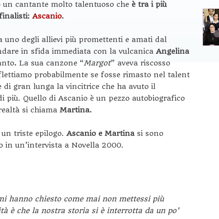
to un cantante molto talentuoso che
è tra i più
finalisti:
Ascanio
.
 uno degli allievi più promettenti e amati dal
ndare in sfida immediata con la vulcanica
Angelina
canto
.
La sua canzone “
Margot
” aveva riscosso
iflettiamo probabilmente se fosse rimasto nel talent
 di gran lunga la vincitrice che ha avuto il
di più. Quello di Ascanio è un pezzo autobiografico
 realtà si chiama
Martina.
un triste epilogo.
Ascanio e Martina
si sono
rlo in un’intervista a Novella 2000.
 mi hanno chiesto come mai non mettessi più
tà è che la nostra storia si è interrotta da un po’