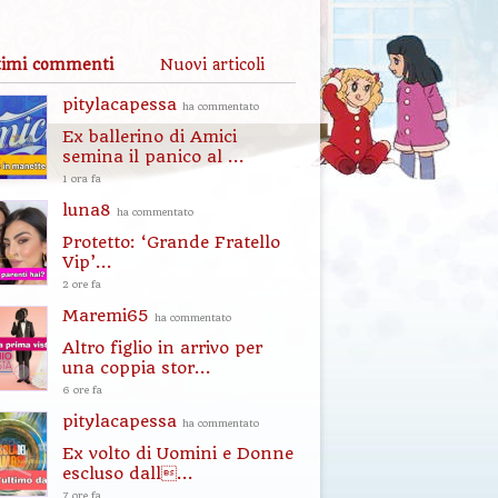
timi commenti
Nuovi articoli
pitylacapessa
ha commentato
Ex ballerino di Amici
semina il panico al ...
1 ora fa
luna8
ha commentato
Protetto: ‘Grande Fratello
Vip’...
2 ore fa
Maremi65
ha commentato
Altro figlio in arrivo per
una coppia stor...
6 ore fa
pitylacapessa
ha commentato
Ex volto di Uomini e Donne
escluso dall...
7 ore fa