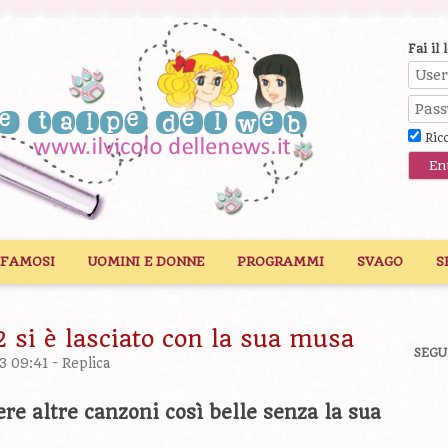
Fai il 
Ric
 FAMOSI
UOMINI E DONNE
PROGRAMMI
SVAGO
S
2 si è lasciato con la sua musa
SEGU
3 09:41 -
Replica
ere altre canzoni così belle senza la sua