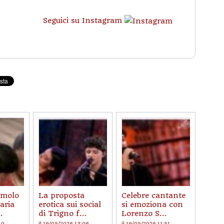
Seguici su Instagram
imolo
La proposta
Celebre cantante
aria
erotica sui social
si emoziona con
.
di Trigno f...
Lorenzo S...
10
il 19/05/2026 13:06
il 19/05/2026 11:51