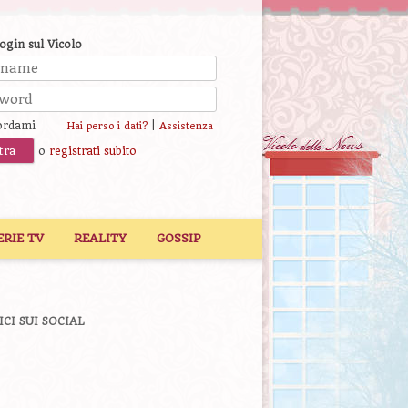
login sul Vicolo
ordami
|
Hai perso i dati?
Assistenza
o
registrati subito
ERIE TV
REALITY
GOSSIP
ICI SUI SOCIAL