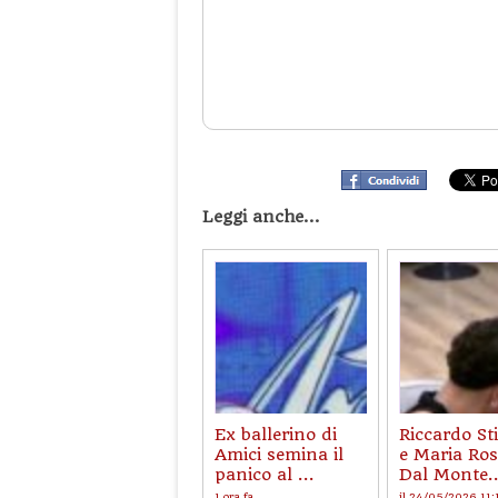
Leggi anche...
Ex ballerino di
Riccardo St
Amici semina il
e Maria Ros
panico al ...
Dal Monte..
1 ora fa
il 24/05/2026 11: