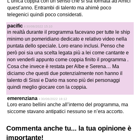
L’unica coppia con un senso che si sia formata ad Amici
quest’anno. Entrambi di talento ma ahimè poco
telegenici quindi poco considerati.
pacific
il 30/06/2022 15:10
in realtà durante il programma facevano per tutte le ship
minimo un pomeridiano dedicato e relativo video nella
puntata dello speciale. Loro erano inclusi. Penso che
però poi sia una scelta legata più a lei come cantante e
non venderli appunto come coppia finito il programma .
Cosa che invece è restata per Albe e Serena… Ma
diciamo che questi due potenzialmente non hanno il
talento di Sissi e Dario ma sono più dei personaggi
quindi meglio giocare con la coppia.
emerenziana
il 30/06/2022 18:12
Loro erano bellini anche all’interno del programma, ma
siccome stavano antipatici nessuno se n’era accorto.
Commenta anche tu... la tua opinione è
importante!