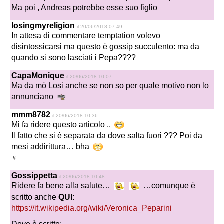
Ma poi , Andreas potrebbe esse suo figlio
losingmyreligion
il 20/06/2018 07:49
In attesa di commentare temptation volevo
disintossicarsi ma questo è gossip succulento: ma da
quando si sono lasciati i Pepa????
CapaMonique
il 20/06/2018 10:07
Ma da mò Losi anche se non so per quale motivo non lo
annunciano
mmm8782
il 20/06/2018 10:36
Mi fa ridere questo articolo ..
Il fatto che si è separata da dove salta fuori ??? Poi da
mesi addirittura… bha
‍♀️
Gossippetta
il 20/06/2018 10:48
Ridere fa bene alla salute…
…comunque è
scritto anche
QUI
:
https://it.wikipedia.org/wiki/Veronica_Peparini