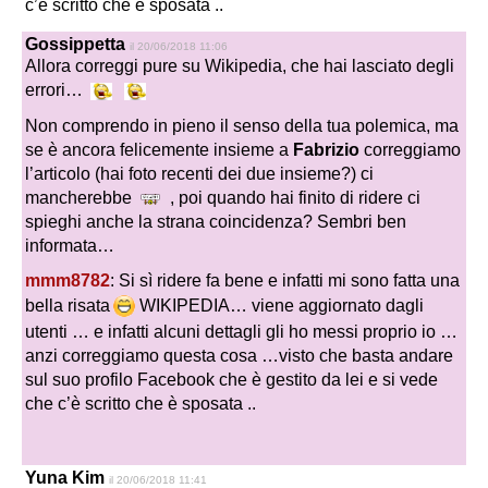
c’è scritto che è sposata ..
Gossippetta
il 20/06/2018 11:06
Allora correggi pure su Wikipedia, che hai lasciato degli
errori…
Non comprendo in pieno il senso della tua polemica, ma
se è ancora felicemente insieme a
Fabrizio
correggiamo
l’articolo (hai foto recenti dei due insieme?) ci
mancherebbe
, poi quando hai finito di ridere ci
spieghi anche la strana coincidenza? Sembri ben
informata…
mmm8782
: Si sì ridere fa bene e infatti mi sono fatta una
bella risata
WIKIPEDIA… viene aggiornato dagli
utenti … e infatti alcuni dettagli gli ho messi proprio io …
anzi correggiamo questa cosa …visto che basta andare
sul suo profilo Facebook che è gestito da lei e si vede
che c’è scritto che è sposata ..
Yuna Kim
il 20/06/2018 11:41