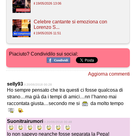
il 19/05/2026 13:06
Celebre cantante si emoziona con
Lorenzo S...
il 19/05/2026 11:51
Piaciuto? Condividilo sui social:
Aggiorna commenti
selly93
il 20/06/2018 00:28
Ho sempre pensato che tra questi ci fosse qualcosa di
strano…ma già da i tempi di amici…nn l’hanno mai
raccontata giusta…secondo me si
da molto tempo
Suonitrairumori
il 20/06/2018 00:48
Io non sapevo neanche fosse separata la Pepa!