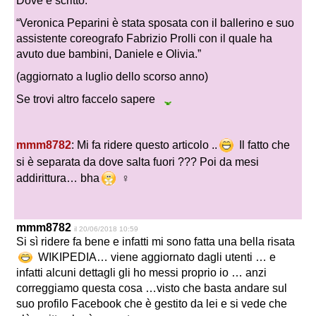
Dove è scritto:
“Veronica Peparini è stata sposata con il ballerino e suo
assistente coreografo Fabrizio Prolli con il quale ha
avuto due bambini, Daniele e Olivia.”
(aggiornato a luglio dello scorso anno)
Se trovi altro faccelo sapere
mmm8782
: Mi fa ridere questo articolo ..
Il fatto che
si è separata da dove salta fuori ??? Poi da mesi
addirittura… bha
‍♀️
mmm8782
il 20/06/2018 10:59
Si sì ridere fa bene e infatti mi sono fatta una bella risata
WIKIPEDIA… viene aggiornato dagli utenti … e
infatti alcuni dettagli gli ho messi proprio io … anzi
correggiamo questa cosa …visto che basta andare sul
suo profilo Facebook che è gestito da lei e si vede che