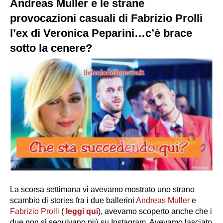
Andreas Muller e le strane
provocazioni casuali di Fabrizio Prolli
l’ex di Veronica Peparini…c’è brace
sotto la cenere?
La scorsa settimana vi avevamo mostrato uno strano
scambio di stories fra i due ballerini
Andreas Muller
e
Fabrizio Prolli
(
leggi qui
), avevamo scoperto anche che i
due non si seguivano più su Instagram. Avevamo lasciato