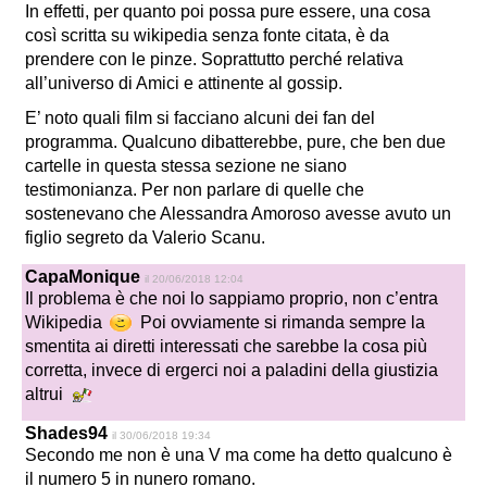
In effetti, per quanto poi possa pure essere, una cosa
così scritta su wikipedia senza fonte citata, è da
prendere con le pinze. Soprattutto perché relativa
all’universo di Amici e attinente al gossip.
E’ noto quali film si facciano alcuni dei fan del
programma. Qualcuno dibatterebbe, pure, che ben due
cartelle in questa stessa sezione ne siano
testimonianza. Per non parlare di quelle che
sostenevano che Alessandra Amoroso avesse avuto un
figlio segreto da Valerio Scanu.
CapaMonique
il 20/06/2018 12:04
Il problema è che noi lo sappiamo proprio, non c’entra
Wikipedia
Poi ovviamente si rimanda sempre la
smentita ai diretti interessati che sarebbe la cosa più
corretta, invece di ergerci noi a paladini della giustizia
altrui
Shades94
il 30/06/2018 19:34
Secondo me non è una V ma come ha detto qualcuno è
il numero 5 in nunero romano.