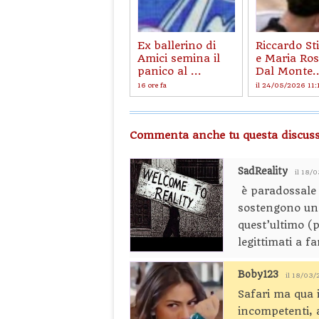
Ex ballerino di
Riccardo St
Amici semina il
e Maria Ros
panico al ...
Dal Monte..
16 ore fa
il 24/05/2026 11:
Commenta anche tu questa discuss
SadReality
il 18/
è paradossale 
sostengono un 
quest’ultimo (p
legittimati a fa
Boby123
il 18/03/
Safari ma qua 
incompetenti, 