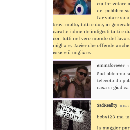
cui far votare 
del pubblico si
far votare sol
bravi molto, tutti e due, in generale
caratterialmente indigesti tutti e d
con tutti nel vero mondo del lavoro.
migliore, Javier che offende anche 
essere il migliore.
emmaforever
i
Sad abbiamo sc
televoto da pu
casa si giudica 
SadReality
il 18/
boby123 ma tu 
la maggior par