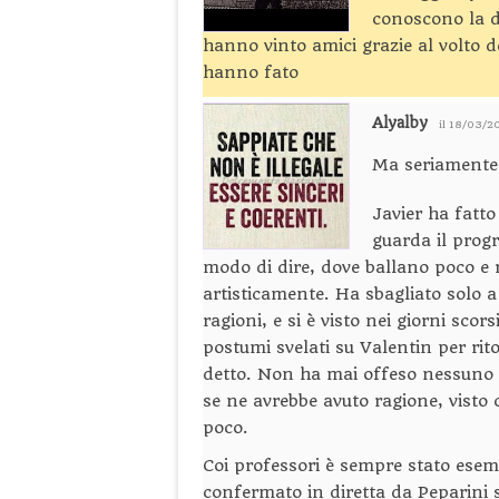
conoscono la da
hanno vinto amici grazie al volto 
hanno fato
Alyalby
il 18/03/2
Ma seriamente 
Javier ha fatt
guarda il prog
modo di dire, dove ballano poco e r
artisticamente. Ha sbagliato solo 
ragioni, e si è visto nei giorni scor
postumi svelati su Valentin per rit
detto. Non ha mai offeso nessuno 
se ne avrebbe avuto ragione, visto c
poco.
Coi professori è sempre stato esemp
confermato in diretta da Peparini 