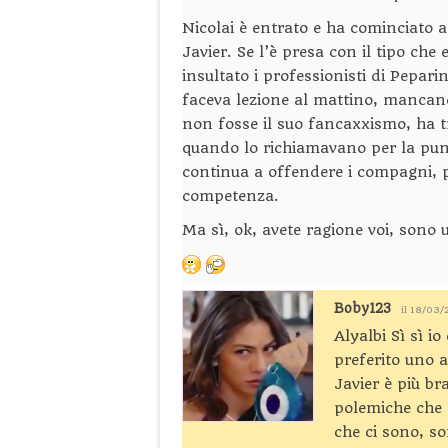
Nicolai è entrato e ha cominciato 
Javier. Se l’è presa con il tipo che
insultato i professionisti di Peparin
faceva lezione al mattino, mancan
non fosse il suo fancaxxismo, ha tr
quando lo richiamavano per la pun
continua a offendere i compagni, p
competenza.
Ma sì, ok, avete ragione voi, sono u
Boby123
il 18/03/
Alyalbi Sì sì i
preferito uno a
Javier è più br
polemiche che a
che ci sono, s