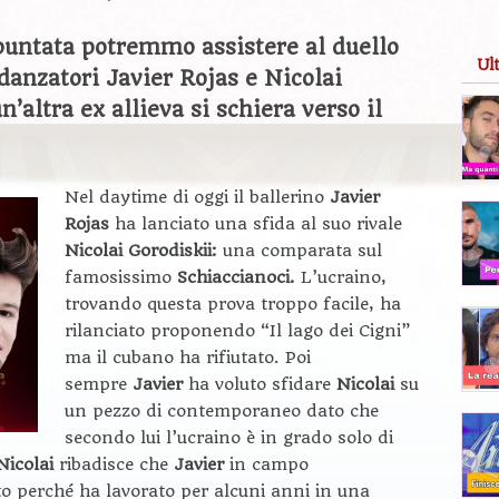
puntata potremmo assistere al duello
Ul
 danzatori Javier Rojas e Nicolai
’altra ex allieva si schiera verso il
Nel daytime di oggi il ballerino
Javier
Rojas
ha lanciato una sfida al suo rivale
Nicolai Gorodiskii:
una comparata sul
famosissimo
Schiaccianoci.
L’ucraino,
trovando questa prova troppo facile, ha
rilanciato proponendo “Il lago dei Cigni”
ma il cubano ha rifiutato. Poi
sempre
Javier
ha voluto sfidare
Nicolai
su
un pezzo di contemporaneo dato che
secondo lui l’ucraino è in grado solo di
Nicolai
ribadisce che
Javier
in campo
 perché ha lavorato per alcuni anni in una