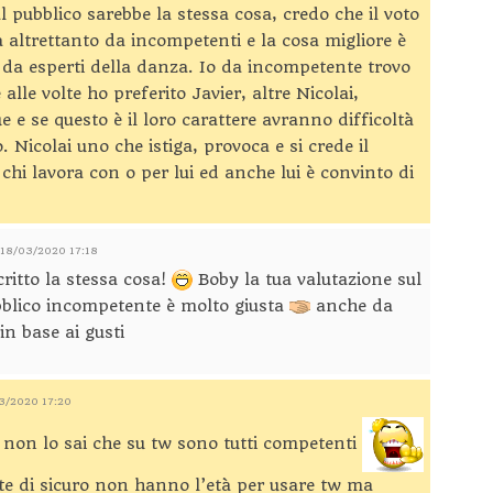
al pubblico sarebbe la stessa cosa, credo che il voto
a altrettanto da incompetenti e la cosa migliore è
o da esperti della danza. Io da incompetente trovo
 alle volte ho preferito Javier, altre Nicolai,
ue e se questo è il loro carattere avranno difficoltà
 Nicolai uno che istiga, provoca e si crede il
chi lavora con o per lui ed anche lui è convinto di
l 18/03/2020 17:18
ritto la stessa cosa!
Boby la tua valutazione sul
bblico incompetente è molto giusta
anche da
in base ai gusti
03/2020 17:20
non lo sai che su tw sono tutti competenti
te di sicuro non hanno l’età per usare tw ma