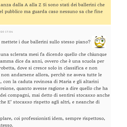
nza dalla A alla Z Si sono stati dei ballerini che
del pubblico ma guarda caso nessuno sa che fine
020 17:54
mettete i due ballerini sullo stesso piano?
o una sclerata mesi fa dicendo quello che chiunque
ramma dice da anni, ovvero che è una scuola per
obetta, dove si cresce solo in classifica e non
a non andarsene allora, perchè ne aveva tutte le
si, con la caduta rovinosa di Maria e gli altarini
orsione, quanto avesse ragione a dire quello che ha
dei compagni, mai detto di sentirsi stocaxxo anche
he E’ stocaxxo rispetto agli altri, e neanche di
lare, coi professionisti idem, sempre rispettoso,
stesso.