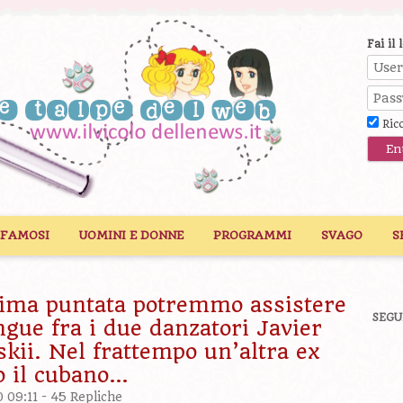
Fai il 
Ric
 FAMOSI
UOMINI E DONNE
PROGRAMMI
SVAGO
S
sima puntata potremmo assistere
SEGU
ngue fra i due danzatori Javier
skii. Nel frattempo un’altra ex
so il cubano…
0 09:11 -
45 Repliche