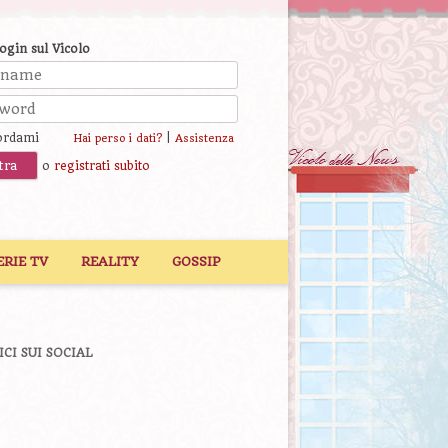
login sul Vicolo
ordami
|
Hai perso i dati?
Assistenza
o
registrati subito
ERIE TV
REALITY
GOSSIP
ICI SUI SOCIAL