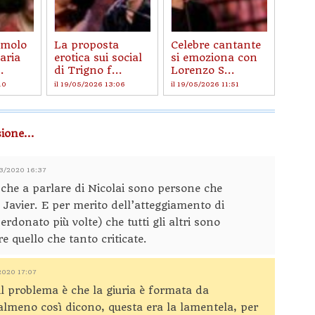
imolo
La proposta
Celebre cantante
aria
erotica sui social
si emoziona con
.
di Trigno f...
Lorenzo S...
10
il 19/05/2026 13:06
il 19/05/2026 11:51
ione...
03/2020 16:37
che a parlare di Nicolai sono persone che
Javier. E per merito dell’atteggiamento di
erdonato più volte) che tutti gli altri sono
re quello che tanto criticate.
2020 17:07
il problema è che la giuria è formata da
almeno così dicono, questa era la lamentela, per