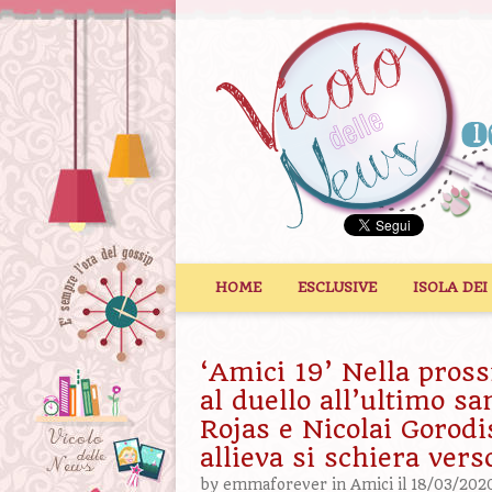
Vai al contenuto
HOME
ESCLUSIVE
ISOLA DEI
‘Amici 19’ Nella pros
al duello all’ultimo sa
Rojas e Nicolai Gorodi
allieva si schiera ver
by
emmaforever
in
Amici
il 18/03/202