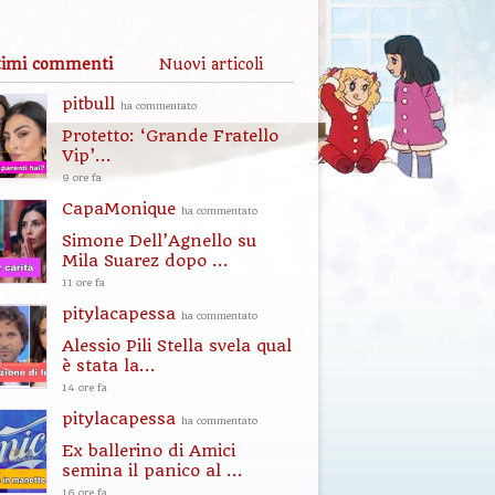
timi commenti
Nuovi articoli
pitbull
ha commentato
Protetto: ‘Grande Fratello
Vip’...
9 ore fa
CapaMonique
ha commentato
Simone Dell’Agnello su
Mila Suarez dopo ...
11 ore fa
pitylacapessa
ha commentato
Alessio Pili Stella svela qual
è stata la...
14 ore fa
pitylacapessa
ha commentato
Ex ballerino di Amici
semina il panico al ...
16 ore fa