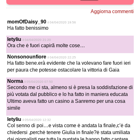
Aggiorna commenti
momOfDaisy_90
il 04/04/2020 19:56
Ha fatto benissimo
letyliu
il 04/04/2020 21:20
Ora che ė fuori capirã molte cose…
Nonsonounfiore
il 04/04/2020 22:25
Ha fatto bene.erà evidente che la volevano fare fuori ieri
per paura che potesse ostacolare la vittoria di Gaia
Norma
il 05/04/2020 07:50
Secondo me ci sta, almeno si è presa la soddisfazione di
più votata dal pubblico e lo ha fatto in maniera educata
Ultimo aveva fatto un casino a Sanremo per una cosa
simile
letyliu
il 05/04/2020 12:32
Col senno di poi…e vista come ė andata la finale,c’ė da
chiedersi ,perchė tenere Giulia in finale?ė stata umiliata
dai giornalisti per tutta la puntata,le hanno fatto cantare