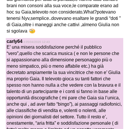
brani non consoni alla sua voce,le comparate erano ad
hoc su Gaia,televoto non considerato,What?potevano
tenersi Nyv,semplice..dovevano esaltare le grandi “doti ”
di Gaia,oltre i maneggi anche cattivi ,almeno Giulia non
si sgolava
carly64
il 05/04/2020 12:43
E’ una misera soddisfazione perché il pubblico
“vero”,quello che scarica musica ( e non le persone che
si appassionano alla dimensione personaggio più o
meno simpatico, più o meno affabile etc.) ha già
decretato ampiamente la sua vincitrice che non e’ Giulia
ma proprio Gaia. Il televoto gioca su tanti fattori che
spesso non hanno nulla a che vedere con la bravura e il
talento di un partecipante e i conti si fanno in base alle
opportunità discografiche ( mi pare che Gaia sia l’unica,
anche qui , ad aver fatto “bingo”), ai passaggi radiofonici,
alle classifiche di vendita e, volenti o nolenti, alle
opinioni dei giornalisti del settore. Tutto il resto e’,
onestamente, “aria fritta” e soddisfazione personale ( di