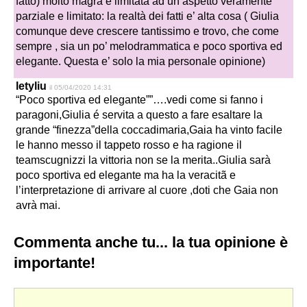
fatto) molto magra e limitata ad un aspetto veramente
parziale e limitato: la realtà dei fatti e’ alta cosa ( Giulia
comunque deve crescere tantissimo e trovo, che come
sempre , sia un po’ melodrammatica e poco sportiva ed
elegante. Questa e’ solo la mia personale opinione)
letyliu
il 05/04/2020 14:31
“Poco sportiva ed elegante””….vedi come si fanno i
paragoni,Giulia é servita a questo a fare esaltare la
grande “finezza”della coccadimaria,Gaia ha vinto facile
le hanno messo il tappeto rosso e ha ragione il
teamscugnizzi la vittoria non se la merita..Giulia sarà
poco sportiva ed elegante ma ha la veracitã e
l’interpretazione di arrivare al cuore ,doti che Gaia non
avrà mai.
Commenta anche tu... la tua opinione è
importante!