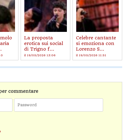
imolo
La proposta
Celebre cantante
aria
erotica sui social
si emoziona con
.
di Trigno f...
Lorenzo S...
10
il 19/05/2026 13:06
il 19/05/2026 11:51
n per commentare
o