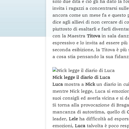
solo due dita e ciò gli ha dato la 
invita i ragazzi a concentrarsi sull
ancora come un mese fa e questo po
dice agli allievi di non cercare di 
piuttosto di esaltarli e farli diven
con la Maestra
Titova
in sala danz
espressivo e lo invita ad essere pi
seconda esibizione, la Titova è pi
a cosa stia pensando la sua fidanza
Nick legge il diario di Luca
Luca
mostra a
Nick
un diario in cu
mentre Nick legge, Luca si emozion
suoi consigli ed averla vicina e si
Si torna alla provocazione di Braga
mancanza di autostima, quello di
leader,
Lele
ha difficoltà ad esporsi
emozioni,
Luca
talvolta è poco res