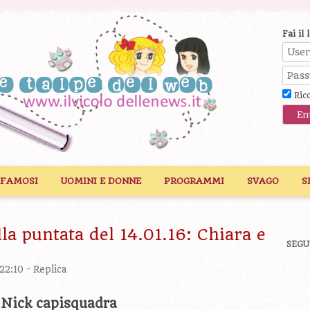
Fai il 
Ric
 FAMOSI
UOMINI E DONNE
PROGRAMMI
SVAGO
S
la puntata del 14.01.16: Chiara e
SEGU
 22:10 -
Replica
 Nick capisquadra