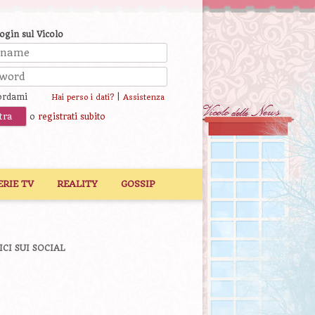
login sul Vicolo
ordami
|
Hai perso i dati?
Assistenza
o
registrati subito
ERIE TV
REALITY
GOSSIP
ICI SUI SOCIAL