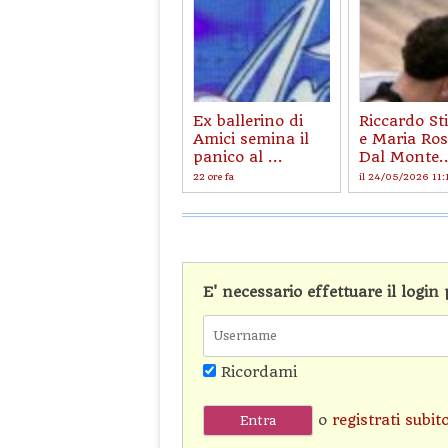
Ex ballerino di
Riccardo St
Amici semina il
e Maria Ros
panico al ...
Dal Monte..
22 ore fa
il 24/05/2026 11:
E' necessario effettuare il logi
Ricordami
o
registrati subit