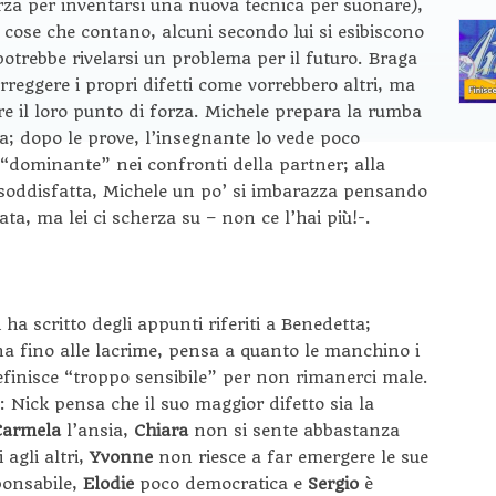
forza per inventarsi una nuova tecnica per suonare),
e cose che contano, alcuni secondo lui si esibiscono
trebbe rivelarsi un problema per il futuro. Braga
correggere i propri difetti come vorrebbero altri, ma
tare il loro punto di forza. Michele prepara la rumba
a; dopo le prove, l’insegnante lo vede poco
ù “dominante” nei confronti della partner; alla
ù soddisfatta, Michele un po’ si imbarazza pensando
ta, ma lei ci scherza su – non ce l’hai più!-.
i ha scritto degli appunti riferiti a Benedetta;
a fino alle lacrime, pensa a quanto le manchino i
 definisce “troppo sensibile” per non rimanerci male.
: Nick pensa che il suo maggior difetto sia la
Carmela
l’ansia,
Chiara
non si sente abbastanza
 agli altri,
Yvonne
non riesce a far emergere le sue
ponsabile,
Elodie
poco democratica e
Sergio
è