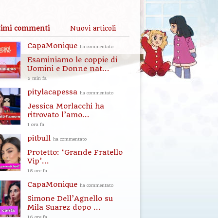
timi commenti
Nuovi articoli
CapaMonique
ha commentato
Esaminiamo le coppie di
Uomini e Donne nat...
5 min fa
pitylacapessa
ha commentato
Jessica Morlacchi ha
ritrovato l’amo...
1 ora fa
pitbull
ha commentato
Protetto: ‘Grande Fratello
Vip’...
15 ore fa
CapaMonique
ha commentato
Simone Dell’Agnello su
Mila Suarez dopo ...
16 ore fa