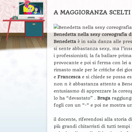
A MAGGIORANZA SCELTI
Benedetta nella sexy coreografia d
Benedetta
è in sala danza alle pre
si sente abbastanza sexy, ma l’ins
i professionisti; la fa ballare prim
provocante e poi si ferma con lei a
rimasto male per le critiche dei gio
e
Francesca
e si chiede se possa es
non n è abbastanza attento a Benede
entusiasmo di apprezzare la coreog
lo ha “devastato” .
Braga
raggiunge
fogli con un “-“ e poi ne mostra un
il docente, riferendosi alla storia
più grandi chitarristi di tutti temp