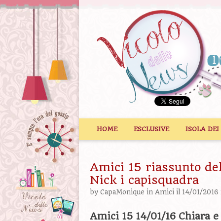
Vai al contenuto
HOME
ESCLUSIVE
ISOLA DEI
Amici 15 riassunto del
Nick i capisquadra
by
CapaMonique
in
Amici
il 14/01/2016
Amici 15 14/01/16 Chiara e