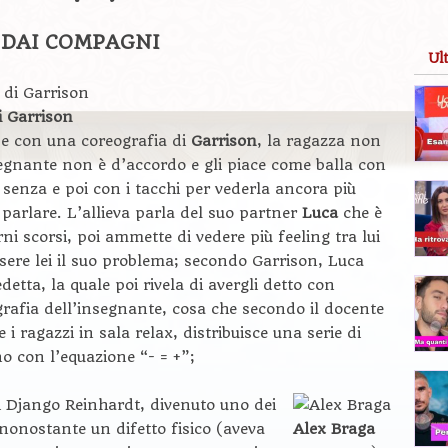
 DAI COMPAGNI
Ul
i Garrison
se con una coreografia di
Garrison
, la ragazza non
egnante non è d’accordo e gli piace come balla con
a senza e poi con i tacchi per vederla ancora più
 parlare. L’allieva parla del suo partner
Luca
che è
rni scorsi, poi ammette di vedere più feeling tra lui
sere lei il suo problema; secondo Garrison, Luca
tta, la quale poi rivela di avergli detto con
rafia dell’insegnante, cosa che secondo il docente
 i ragazzi in sala relax, distribuisce una serie di
o con l’equazione “- = +”;
 di Django Reinhardt, divenuto uno dei
i nonostante un difetto fisico (aveva
Alex Braga