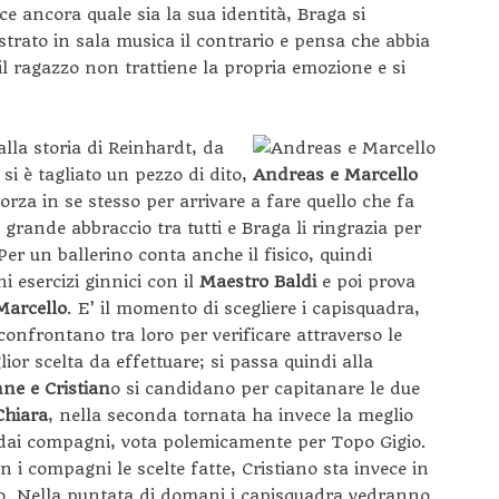
e ancora quale sia la sua identità, Braga si
ostrato in sala musica il contrario e pensa che abbia
l ragazzo non trattiene la propria emozione e si
alla storia di Reinhardt, da
 si è tagliato un pezzo di dito,
Andreas e Marcello
forza in se stesso per arrivare a fare quello che fa
 grande abbraccio tra tutti e Braga li ringrazia per
er un ballerino conta anche il fisico, quindi
i esercizi ginnici con il
Maestro Baldi
e poi prova
Marcello
. E’ il momento di scegliere i capisquadra,
 confrontano tra loro per verificare attraverso le
lior scelta da effettuare; si passa quindi alla
ne e Cristian
o si candidano per capitanare le due
Chiara
, nella seconda tornata ha invece la meglio
 dai compagni, vota polemicamente per Topo Gigio.
i compagni le scelte fatte, Cristiano sta invece in
ano. Nella puntata di domani i capisquadra vedranno