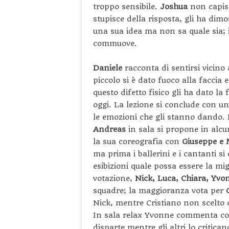
troppo sensibile.
Joshua
non capisc
stupisce della risposta, gli ha dim
una sua idea ma non sa quale sia; i
commuove.
Daniele
racconta di sentirsi vicino 
piccolo si è dato fuoco alla faccia e
questo difetto fisico gli ha dato la 
oggi. La lezione si conclude con un
le emozioni che gli stanno dando. P
Andreas
in sala si propone in alcun
la sua coreografia con
Giuseppe e 
ma prima i ballerini e i cantanti si
esibizioni quale possa essere la mig
votazione,
Nick, Luca, Chiara, Yvon
squadre; la maggioranza vota per
Nick, mentre Cristiano non scelto
In sala relax Yvonne commenta con 
disparte mentre gli altri lo critic