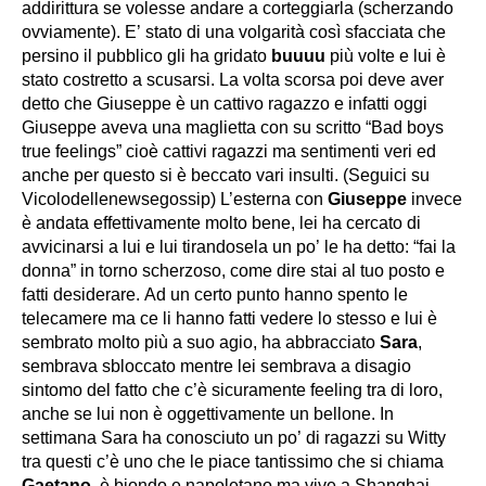
addirittura se volesse andare a corteggiarla (scherzando
ovviamente). E’ stato di una volgarità così sfacciata che
persino il pubblico gli ha gridato
buuuu
più volte e lui è
stato costretto a scusarsi. La volta scorsa poi deve aver
detto che Giuseppe è un cattivo ragazzo e infatti oggi
Giuseppe aveva una maglietta con su scritto “
Bad boys
true feelings
” cioè cattivi ragazzi ma sentimenti veri ed
anche per questo si è beccato vari insulti. (Seguici su
Vicolodellenewsegossip) L’esterna con
Giuseppe
invece
è andata effettivamente molto bene, lei ha cercato di
avvicinarsi a lui e lui tirandosela un po’ le ha detto: “
fai la
donna
” in torno scherzoso, come dire stai al tuo posto e
fatti desiderare. Ad un certo punto hanno spento le
telecamere ma ce li hanno fatti vedere lo stesso e lui è
sembrato molto più a suo agio, ha abbracciato
Sara
,
sembrava sbloccato mentre lei sembrava a disagio
sintomo del fatto che c’è sicuramente feeling tra di loro,
anche se lui non è oggettivamente un bellone. In
settimana Sara ha conosciuto un po’ di ragazzi su Witty
tra questi c’è uno che le piace tantissimo che si chiama
Gaetano
, è biondo e napoletano ma vive a Shanghai