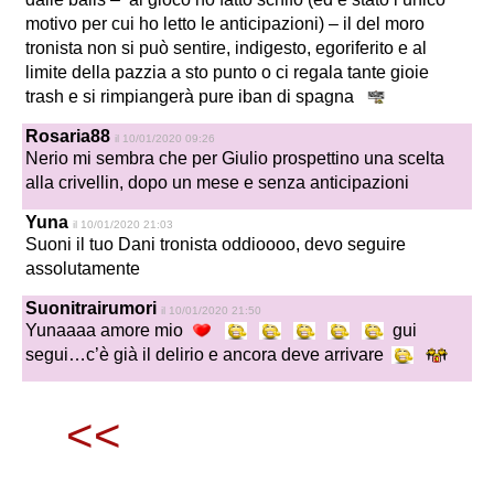
motivo per cui ho letto le anticipazioni) – il del moro
tronista non si può sentire, indigesto, egoriferito e al
limite della pazzia a sto punto o ci regala tante gioie
trash e si rimpiangerà pure iban di spagna
Rosaria88
il 10/01/2020 09:26
Nerio mi sembra che per Giulio prospettino una scelta
alla crivellin, dopo un mese e senza anticipazioni
Yuna
il 10/01/2020 21:03
Suoni il tuo Dani tronista oddioooo, devo seguire
assolutamente
Suonitrairumori
il 10/01/2020 21:50
Yunaaaa amore mio
gui
segui…c’è già il delirio e ancora deve arrivare
<<