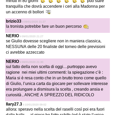
minuti in 80 giorni
può stare
tranquilla che dovrà accendere i ceri alla Madonna per
un accenno di bollori
brizio33
il 09/01/2020 21:27
la tronista potrebbe fare un buon percorso
NERIO
il 09/01/2020 21:27
se Giulio dovesse scegliere non in maniera classica,
NESSUNA delle 20 finaliste del torneo delle previsioni
ci avrebbe azzeccato
NERIO
il 09/01/2020 21:30
sul fatto della non scelta di oggi…purtroppo avevo
ragione nei miei ultimi commenti: la spiegazione c’è :
Maria si è resa conto che in un brutto trono come quello
di Giulio, l’unica carta da giocare per sollevare interesse
era prolungare a dismisura la scelta , creando ansia e
curiosità , ANCHE A SPREZZO DEL RIDICOLO
Ilary27.3
il 10/01/2020 09:02
allora: speravo nella scelta del raselli così poi era fuori
dalle balls – al gioco ho fatto schifo (ed è stato l’unico