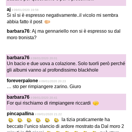
aj
il 09/01/2020 19:58
Si sì si è espresso negativamente..il vicolo mi sembra
abbia fatto il post
barbara76
: Aj ma gennariello non si è espresso su dal
moro tronista?
barbara76
il 09/01/2020 20:01
Un bacio e due uova a colazione. Solo tuorli però perché
gli albumi vanno al profondissimo blackhole
foreverpalone
il 09/01/2020 20:23
… sto per rimpiangere zarino. Giuro
barbara76
il 09/01/2020 20:41
For qui rischiamo di rimpiangere riccardi
pincapallina
il 09/01/2020 21:22
la tizia praticamente ha
beccato l’unico slancio di ardore mostrato da Dal moro 2