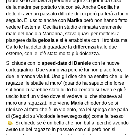
padre se lo andava a prendere ogni 2-3 giorni da casa
della madre per portarlo via con sè. Anche
Cecilia
ha
detto di aver un passato difficile di cui però parlerà a lui in
seguito. E’ uscito anche con
Marika
però non hanno fatto
vedere l’esterna. Cecilia in studio è rimasta veramente
male del bacio a Marianna, stava quasi per mettersi a
piangere dalla
gelosia
e si è arrabbiata con il tronista ma
Carlo le ha detto di guardare la
differenza
tra le due
esterne, con lei c’è stata molta più dolcezza.
Si chiude con lo
speed-date di Daniele
con le nuove
corteggiatrici. Due vanno via perchè lui non piace loro,
due le manda via lui. Una gli dice che ha sentito che lui le
ragazze ‘
le sbatte al muro’
(quando ha saputo che forse
sul trono ci sarebbe stato lui lo ha cercato sul web e gli è
uscito fuori un video dove si vedeva lui che sbatteva al
muro una ragazza), interviene
Maria
chiedendo se si
riferisce al fatto che è un violento, ma lei spiega che parla
di (Seguici su Vicolodellenewsegossip) come fa ‘
sesso
‘
Si chiede se è un bello che non balla, perchè avendo
avuto un bel ragazzo in passato con cui però non si