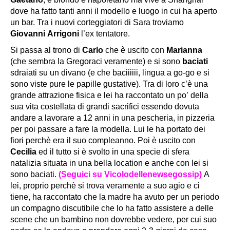
dove ha fatto tanti anni il modello e luogo in cui ha aperto
un bar. Tra i nuovi corteggiatori di Sara troviamo
Giovanni Arrigoni
l’ex tentatore.
Si passa al trono di
Carlo
che è uscito con
Marianna
(che sembra la Gregoraci veramente) e si sono
baciati
sdraiati su un divano (e che baciiiiii, lingua a go-go e si
sono viste pure le papille gustative). Tra di loro c’è una
grande attrazione fisica e lei ha raccontato un po’ della
sua vita costellata di grandi sacrifici essendo dovuta
andare a lavorare a 12 anni in una pescheria, in pizzeria
per poi passare a fare la modella. Lui le ha portato dei
fiori perchè era il suo compleanno. Poi è uscito con
Cecilia
ed il tutto si è svolto in una specie di sfera
natalizia situata in una bella location e anche con lei si
sono baciati.
(Seguici su Vicolodellenewsegossip)
A
lei, proprio perchè si trova veramente a suo agio e ci
tiene, ha raccontato che la madre ha avuto per un periodo
un compagno discutibile che lo ha fatto assistere a delle
scene che un bambino non dovrebbe vedere, per cui suo