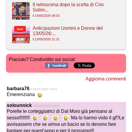
Il retroscena dopo la scelta di Ciro
Solim...
il 14/05/2026 09:03
Anticipazioni Uomini e Donne del
13/05/26:...
il 13/05/2026 21:31
Piaciuto? Condividilo sui social:
Aggiorna commenti
barbara76
il 09/01/2020 19:51
Emerenziana
solounnick
il 09/01/2020 19:57
Porelle le corteggiatrici di Dal Moro già pensano al
sesso!!!!!!!!!
Ma lo hanno visto il gf?Le
avvisassero che se arriva un bacio se lo devono fare
bastare per quest’anno e per il prossimo!!!