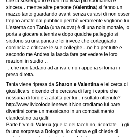
che la sostengono e non l’ha vista più spontanea e
sincera…mentre altre persone (
Valentina
) si fanno un
mazzo tanto guardando avanti senza curarsi di non esser
troppo amate dal pubblico perchè veramente vogliono lui.
L’esterna con
Tania
(una nuova) è di una noia mortale, lo
porta a giocare a tennis e dopo qualche palleggio si
siedono su una panca e lei invece che corteggiarlo
comincia a criticare le sue colleghe…ne ha per tutte e
secondo me Andrea la lascia fare per vedere le loro
reazioni in studio…
…che non tardano ad arrivare non appena si torna in
presa diretta.
Tania viene ripresa da
Sharon e Valentina
e lei cerca di
giustificarsi dicendo che cercava di fargli capire che
nessuna di loro era adatta per lui…risultato ottenuto?
http://www.ilvicolodellenews.it Non crediamo lui pare
divertirsi come un messicano in un combattimento
clandestino tra galli!
Parte l’rvm di
Valeria
(quella del tacchino, ricordate…) gli
fa una sorpresa a Bologna, lo chiama e gli chiede di