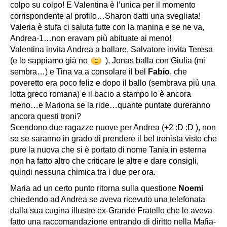
colpo su colpo! E Valentina è l’unica per il momento
corrispondente al profilo…Sharon datti una svegliata!
Valeria è stufa ci saluta tutte con la manina e se ne va,
Andrea-1…non eravam più abituate ai meno!
Valentina invita Andrea a ballare, Salvatore invita Teresa
(e lo sappiamo già no
), Jonas balla con Giulia (mi
sembra…) e Tina va a consolare il bel
Fabio
, che
poveretto era poco feliz e dopo il ballo (sembrava più una
lotta greco romana) e il bacio a stampo lo è ancora
meno…e Mariona se la ride…quante puntate dureranno
ancora questi troni?
Scendono due ragazze nuove per Andrea (+2 :D :D ), non
so se saranno in grado di prendere il bel tronista visto che
pure la nuova che si è portato di nome Tania in esterna
non ha fatto altro che criticare le altre e dare consigli,
quindi nessuna chimica tra i due per ora.
Maria ad un certo punto ritorna sulla questione
Noemi
chiedendo ad Andrea se aveva ricevuto una telefonata
dalla sua cugina illustre ex-Grande Fratello che le aveva
fatto una raccomandazione entrando di diritto nella Mafia-