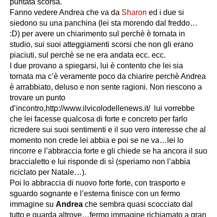
puntata scorsa.
Fanno vedere Andrea che va da
Sharon
ed i due si
siedono su una panchina (lei sta morendo dal freddo…
:D) per avere un chiarimento sul perchè è tornata in
studio, sui suoi atteggiamenti scorsi che non gli erano
piaciuti, sul perchè se ne era andata ecc. ecc.
I due provano a spiegarsi, lui è contento che lei sia
tornata ma c’è veramente poco da chiarire perchè Andrea
è arrabbiato, deluso e non sente ragioni. Non riescono a
trovare un punto
d’incontro,http://www.ilvicolodellenews.it/ lui vorrebbe
che lei facesse qualcosa di forte e concreto per farlo
ricredere sui suoi sentimenti e il suo vero interesse che al
momento non crede lei abbia e poi se ne va…lei lo
rincorre e l’abbraccia forte e gli chiede se ha ancora il suo
braccialetto e lui risponde di sì (speriamo non l’abbia
riciclato per Natale…).
Poi lo abbraccia di nuovo forte forte, con trasporto e
sguardo sognante e l’esterna finisce con un fermo
immagine su
Andrea
che sembra quasi scocciato dal
tutto e guarda altrove…fermo immagine richiamato a gran