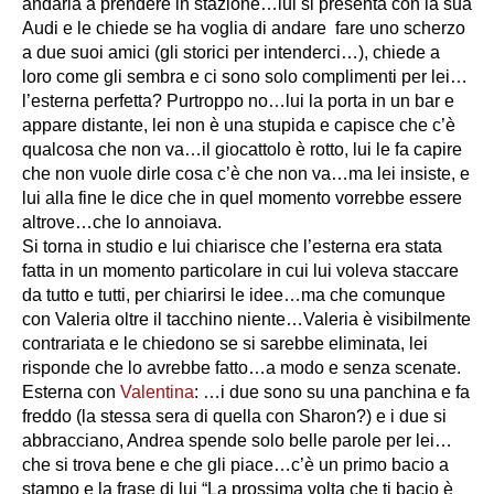
andarla a prendere in stazione…lui si presenta con la sua
Audi e le chiede se ha voglia di andare fare uno scherzo
a due suoi amici (gli storici per intenderci…), chiede a
loro come gli sembra e ci sono solo complimenti per lei…
l’esterna perfetta? Purtroppo no…lui la porta in un bar e
appare distante, lei non è una stupida e capisce che c’è
qualcosa che non va…il giocattolo è rotto, lui le fa capire
che non vuole dirle cosa c’è che non va…ma lei insiste, e
lui alla fine le dice che in quel momento vorrebbe essere
altrove…che lo annoiava.
Si torna in studio e lui chiarisce che l’esterna era stata
fatta in un momento particolare in cui lui voleva staccare
da tutto e tutti, per chiarirsi le idee…ma che comunque
con Valeria oltre il tacchino niente…Valeria è visibilmente
contrariata e le chiedono se si sarebbe eliminata, lei
risponde che lo avrebbe fatto…a modo e senza scenate.
Esterna con
Valentina
: …i due sono su una panchina e fa
freddo (la stessa sera di quella con Sharon?) e i due si
abbracciano, Andrea spende solo belle parole per lei…
che si trova bene e che gli piace…c’è un primo bacio a
stampo e la frase di lui
“La prossima volta che ti bacio è