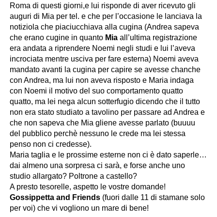
Roma di questi giorni,e lui risponde di aver ricevuto gli
auguri di Mia per tel. e che per l’occasione le lanciava la
notiziola che piaciucchiava alla cugina (Andrea sapeva
che erano cugine in quanto
Mia
all’ultima registrazione
era andata a riprendere Noemi negli studi e lui l’aveva
incrociata mentre usciva per fare esterna) Noemi aveva
mandato avanti la cugina per capire se avesse chanche
con Andrea, ma lui non aveva risposto e Maria indaga
con Noemi il motivo del suo comportamento quatto
quatto, ma lei nega alcun sotterfugio dicendo che il tutto
non era stato studiato a tavolino per passare ad Andrea e
che non sapeva che Mia gliene avesse parlato (buuuu
del pubblico perchè nessuno le crede ma lei stessa
penso non ci credesse).
Maria taglia e le prossime esterne non ci è dato saperle…
dai almeno una sorpresa ci sarà, e forse anche uno
studio allargato? Poltrone a castello?
A presto tesorelle, aspetto le vostre domande!
Gossippetta and Friends
(fuori dalle 11 di stamane solo
per voi) che vi vogliono un mare di bene!