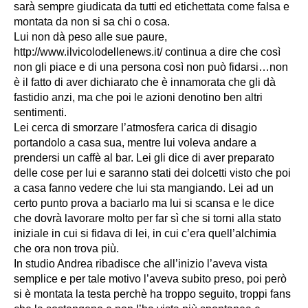
sarà sempre giudicata da tutti ed etichettata come falsa e
montata da non si sa chi o cosa.
Lui non dà peso alle sue paure,
http://www.ilvicolodellenews.it/ continua a dire che così
non gli piace e di una persona così non può fidarsi…non
è il fatto di aver dichiarato che è innamorata che gli dà
fastidio anzi, ma che poi le azioni denotino ben altri
sentimenti.
Lei cerca di smorzare l’atmosfera carica di disagio
portandolo a casa sua, mentre lui voleva andare a
prendersi un caffè al bar. Lei gli dice di aver preparato
delle cose per lui e saranno stati dei dolcetti visto che poi
a casa fanno vedere che lui sta mangiando. Lei ad un
certo punto prova a baciarlo ma lui si scansa e le dice
che dovrà lavorare molto per far sì che si torni alla stato
iniziale in cui si fidava di lei, in cui c’era quell’alchimia
che ora non trova più.
In studio Andrea ribadisce che all’inizio l’aveva vista
semplice e per tale motivo l’aveva subito preso, poi però
si è montata la testa perchè ha troppo seguito, troppi fans