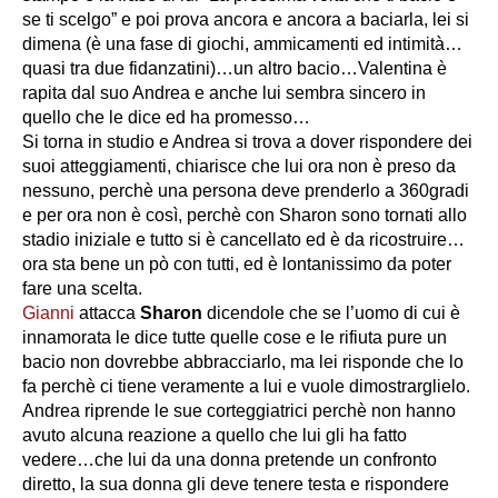
se ti scelgo”
e poi prova ancora e ancora a baciarla, lei si
dimena (è una fase di giochi, ammicamenti ed intimità…
quasi tra due fidanzatini)…un altro bacio…Valentina è
rapita dal suo Andrea e anche lui sembra sincero in
quello che le dice ed ha promesso…
Si torna in studio e Andrea si trova a dover rispondere dei
suoi atteggiamenti, chiarisce che lui ora non è preso da
nessuno, perchè una persona deve prenderlo a 360gradi
e per ora non è così, perchè con Sharon sono tornati allo
stadio iniziale e tutto si è cancellato ed è da ricostruire…
ora sta bene un pò con tutti, ed è lontanissimo da poter
fare una scelta.
Gianni
attacca
Sharon
dicendole che se l’uomo di cui è
innamorata le dice tutte quelle cose e le rifiuta pure un
bacio non dovrebbe abbracciarlo, ma lei risponde che lo
fa perchè ci tiene veramente a lui e vuole dimostrarglielo.
Andrea riprende le sue corteggiatrici perchè non hanno
avuto alcuna reazione a quello che lui gli ha fatto
vedere…che lui da una donna pretende un confronto
diretto, la sua donna gli deve tenere testa e rispondere