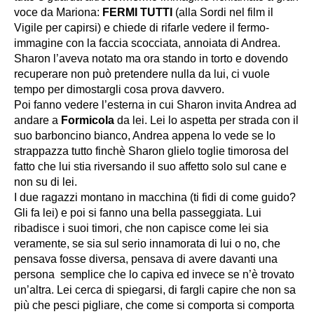
voce da Mariona:
FERMI TUTTI
(alla Sordi nel film il
Vigile per capirsi) e chiede di rifarle vedere il fermo-
immagine con la faccia scocciata, annoiata di Andrea.
Sharon l’aveva notato ma ora stando in torto e dovendo
recuperare non può pretendere nulla da lui, ci vuole
tempo per dimostargli cosa prova davvero.
Poi fanno vedere l’esterna in cui Sharon invita Andrea ad
andare a
Formicola
da lei. Lei lo aspetta per strada con il
suo barboncino bianco, Andrea appena lo vede se lo
strappazza tutto finchè Sharon glielo toglie timorosa del
fatto che lui stia riversando il suo affetto solo sul cane e
non su di lei.
I due ragazzi montano in macchina (ti fidi di come guido?
Gli fa lei) e poi si fanno una bella passeggiata. Lui
ribadisce i suoi timori, che non capisce come lei sia
veramente, se sia sul serio innamorata di lui o no, che
pensava fosse diversa, pensava di avere davanti una
persona semplice che lo capiva ed invece se n’è trovato
un’altra. Lei cerca di spiegarsi, di fargli capire che non sa
più che pesci pigliare, che come si comporta si comporta