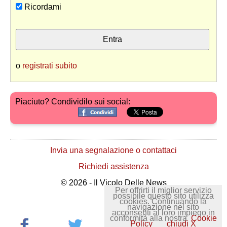
Ricordami
o
registrati subito
Piaciuto? Condividilo sui social:
Invia una segnalazione o contattaci
Richiedi assistenza
© 2026 - Il Vicolo Delle News
Per offrirti il miglior servizio
possibile questo sito utilizza
cookies. Continuando la
navigazione nel sito
acconsenti al loro impiego in
conformità alla nostra
Cookie
Policy
chiudi X