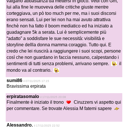
valgano abbastanza da mettersi in gioco. Vedi con Gm,
lui alla fine le muoveva delle critiche giuste mentre
corteggiava, un pò too much per me, ma i suoi discorsi
erano sensati. Lui per lei non ha mai avuto attrattiva
finchè non ha fatto il boom mediatico ed ha iniziato a
guadagnare 5k a serata. Lui è semplicemente più
“adatto” a soddisfare le sue necessità: visibilità e
storyline dellla donna mamma coraggio. Tutto qui. E
credo che lei riuscirà a raggiungere i suoi scopi, persone
così che non guardano in faccia nessuno, calpestando i
sentimenti di tutti senza problemi, arrivano sempre.
il
mondo va al contrario.
sumi86
il 07/11/2025 17:15
Bravissima erpirata
erpiratasomalo
il 17/11/2025 20:08
Finalmente è iniziato il trono
Ciruzzers vi aspetto qui
per commentare. Se trovate Alessia M fatemi sapere
Alessandro.
il 17/11/2025 22:52