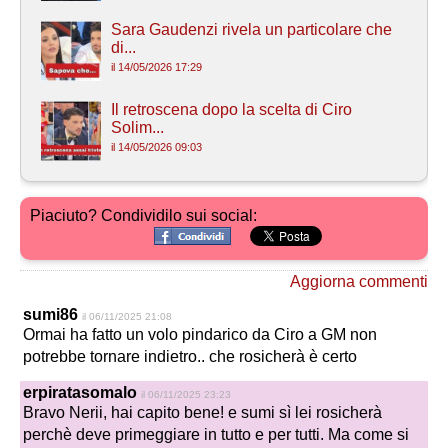
Sara Gaudenzi rivela un particolare che
di...
il 14/05/2026 17:29
Il retroscena dopo la scelta di Ciro
Solim...
il 14/05/2026 09:03
Piaciuto? Condividilo sui social:
Aggiorna commenti
sumi86
il 06/11/2025 21:08
Ormai ha fatto un volo pindarico da Ciro a GM non
potrebbe tornare indietro.. che rosicherà è certo
erpiratasomalo
il 06/11/2025 23:23
Bravo Nerii, hai capito bene! e sumi sì lei rosicherà
perchè deve primeggiare in tutto e per tutti. Ma come si