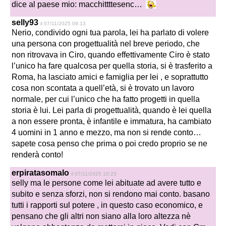
dice al paese mio: macchittttesenc…
selly93
il 07/11/2025 08:13
Nerio, condivido ogni tua parola, lei ha parlato di volere
una persona con progettualità nel breve periodo, che
non ritrovava in Ciro, quando effettivamente Ciro è stato
l’unico ha fare qualcosa per quella storia, si è trasferito a
Roma, ha lasciato amici e famiglia per lei , e soprattutto
cosa non scontata a quell’età, si è trovato un lavoro
normale, per cui l’unico che ha fatto progetti in quella
storia è lui. Lei parla di progettualità, quando è lei quella
a non essere pronta, è infantile e immatura, ha cambiato
4 uomini in 1 anno e mezzo, ma non si rende conto…
sapete cosa penso che prima o poi credo proprio se ne
renderà conto!
erpiratasomalo
il 07/11/2025 10:23
selly ma le persone come lei abituate ad avere tutto e
subito e senza sforzi, non si rendono mai conto. basano
tutti i rapporti sul potere , in questo caso economico, e
pensano che gli altri non siano alla loro altezza nè