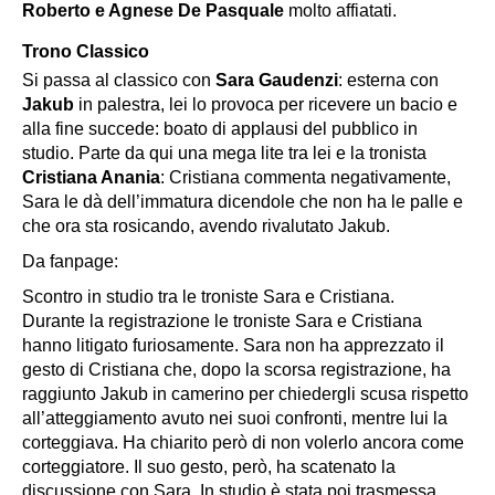
Roberto e Agnese De Pasquale
molto affiatati.
Trono Classico
Si passa al classico con
Sara Gaudenzi
: esterna con
Jakub
in palestra, lei lo provoca per ricevere un
bacio
e
alla fine succede:
boato di applausi
del pubblico in
studio. Parte da qui una mega lite tra lei e la tronista
Cristiana Anania
: Cristiana commenta negativamente,
Sara le dà dell’immatura dicendole che non ha le palle e
che ora sta rosicando, avendo rivalutato Jakub.
Da fanpage:
Scontro in studio tra le troniste Sara e Cristiana.
Durante la registrazione le troniste Sara e Cristiana
hanno litigato furiosamente. Sara non ha apprezzato il
gesto di Cristiana che, dopo la scorsa registrazione, ha
raggiunto Jakub in camerino per chiedergli scusa rispetto
all’atteggiamento avuto nei suoi confronti, mentre lui la
corteggiava. Ha chiarito però di non volerlo ancora come
corteggiatore. Il suo gesto, però, ha scatenato la
discussione con Sara. In studio è stata poi trasmessa