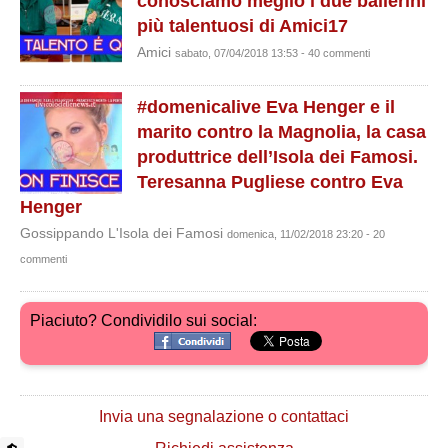
conosciamo meglio i due ballerini
più talentuosi di Amici17
Amici
sabato, 07/04/2018 13:53 - 40 commenti
#domenicalive Eva Henger e il
marito contro la Magnolia, la casa
produttrice dell’Isola dei Famosi.
Teresanna Pugliese contro Eva
Henger
Gossippando L'Isola dei Famosi
domenica, 11/02/2018 23:20 - 20
commenti
Piaciuto? Condividilo sui social:
Invia una segnalazione o contattaci