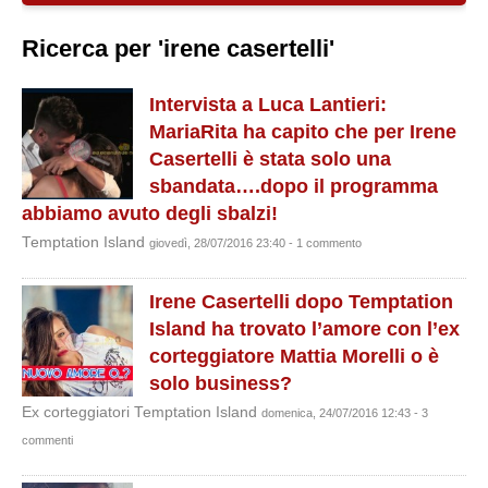
Ricerca per 'irene casertelli'
Intervista a Luca Lantieri:
MariaRita ha capito che per Irene
Casertelli è stata solo una
sbandata….dopo il programma
abbiamo avuto degli sbalzi!
Temptation Island
giovedì, 28/07/2016 23:40 - 1 commento
Irene Casertelli dopo Temptation
Island ha trovato l’amore con l’ex
corteggiatore Mattia Morelli o è
solo business?
Ex corteggiatori Temptation Island
domenica, 24/07/2016 12:43 - 3
commenti