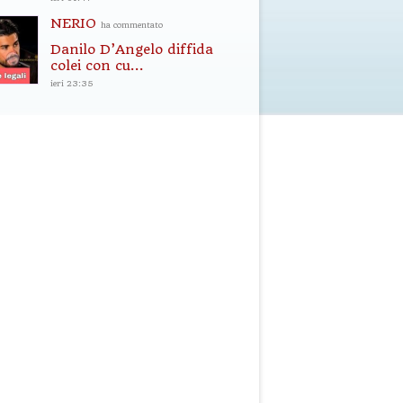
NERIO
ha commentato
Danilo D’Angelo diffida
colei con cu...
ieri 23:35