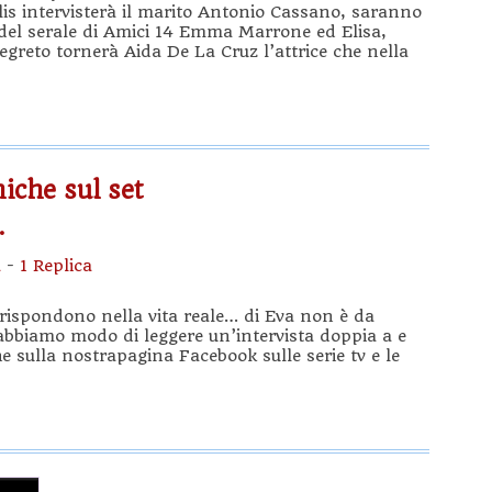
is intervisterà il marito Antonio Cassano, saranno
ci del serale di Amici 14 Emma Marrone ed Elisa,
greto tornerà Aida De La Cruz l’attrice che nella
iche sul set
…
a
-
1 Replica
rrispondono nella vita reale… di Eva non è da
bbiamo modo di leggere un’intervista doppia a e
 sulla nostrapagina Facebook sulle serie tv e le