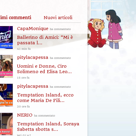
timi commenti
Nuovi articoli
CapaMonique
ha commentato
Ballerino di Amici: “Mi è
passata l...
41 min fa
pitylacapessa
ha commentato
Uomini e Donne, Ciro
Solimeno ed Elisa Leo...
15 ore fa
pitylacapessa
ha commentato
Temptation Island, ecco
come Maria De Fili...
20 ore fa
NERIO
ha commentato
Temptation Island, Soraya
Sabetta sbotta s...
ieri 01:47