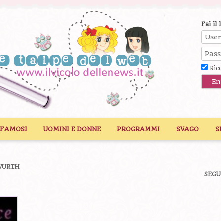
Fai il 
Ric
 FAMOSI
UOMINI E DONNE
PROGRAMMI
SVAGO
S
WURTH
SEGU