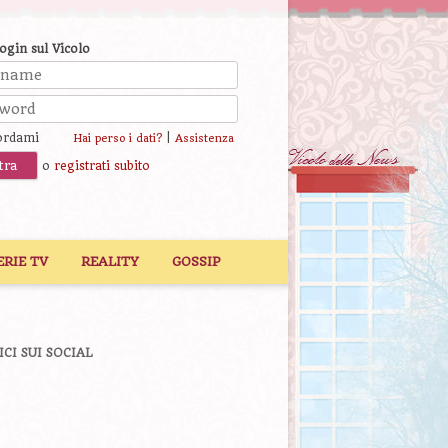
login sul Vicolo
ordami
|
Hai perso i dati?
Assistenza
o
registrati subito
ERIE TV
REALITY
GOSSIP
ICI SUI SOCIAL