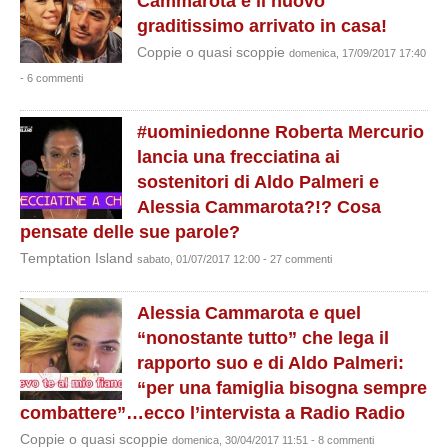
Cammarota e il nuovo
graditissimo arrivato in casa!
Coppie o quasi scoppie
domenica, 17/09/2017 17:40
- 6 commenti
#uominiedonne Roberta Mercurio
lancia una frecciatina ai
sostenitori di Aldo Palmeri e
Alessia Cammarota?!? Cosa
pensate delle sue parole?
Temptation Island
sabato, 01/07/2017 12:00 - 27 commenti
Alessia Cammarota e quel
“nonostante tutto” che lega il
rapporto suo e di Aldo Palmeri:
“per una famiglia bisogna sempre
combattere”…ecco l’intervista a Radio Radio
Coppie o quasi scoppie
domenica, 30/04/2017 11:51 - 8 commenti