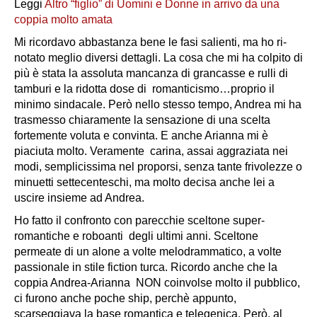
Leggi
Altro “figlio” di Uomini e Donne in arrivo da una
coppia molto amata
Mi ricordavo abbastanza bene le fasi salienti, ma ho ri-
notato meglio diversi dettagli. La cosa che mi ha colpito di
più è
stata la assoluta mancanza di grancasse e rulli di
tamburi e la ridotta dose di romanticismo…proprio il
minimo sindacale
. Però nello stesso tempo, Andrea mi ha
trasmesso chiaramente la sensazione di una scelta
fortemente voluta e convinta. E anche Arianna mi è
piaciuta molto. Veramente carina, assai aggraziata nei
modi, semplicissima nel proporsi, senza tante frivolezze o
minuetti settecenteschi,
ma molto decisa anche lei a
uscire insieme ad Andrea.
Ho fatto il confronto con parecchie sceltone super-
romantiche e roboanti degli ultimi anni. Sceltone
permeate di un alone a volte melodrammatico, a volte
passionale in stile fiction turca. Ricordo anche che la
coppia Andrea-Arianna NON coinvolse molto il pubblico,
ci furono anche poche ship, perchè appunto,
scarseggiava la base romantica e telegenica. Però, al