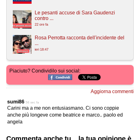
Le pesanti accuse di Sara Gaudenzi
contro ...
22 ore fa
Rosa Perrotta racconta dell'incidente del
...
ieri 18:47
Piaciuto? Condividilo sui social:
Aggiorna commenti
sumi86
56 sec fa
Carini ma a me non entusiasmano. Ci sono coppie
anche più longeve come beatrice e marco.. paolo ed
angela
Commenta anche tu... la tua opinione è