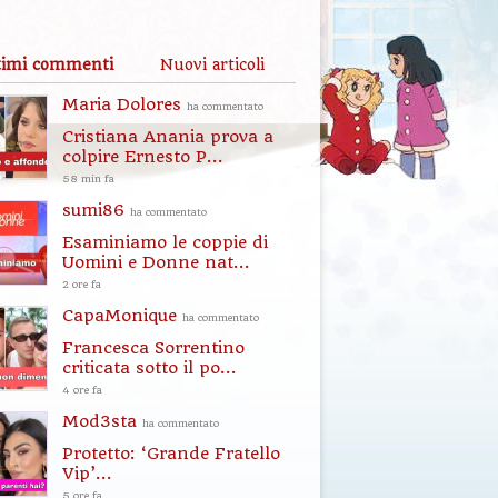
timi commenti
Nuovi articoli
Maria Dolores
ha commentato
Cristiana Anania prova a
colpire Ernesto P...
58 min fa
sumi86
ha commentato
Esaminiamo le coppie di
Uomini e Donne nat...
2 ore fa
CapaMonique
ha commentato
Francesca Sorrentino
criticata sotto il po...
4 ore fa
Mod3sta
ha commentato
Protetto: ‘Grande Fratello
Vip’...
5 ore fa