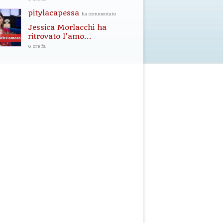
pitylacapessa
ha commentato
Jessica Morlacchi ha
ritrovato l’amo...
6 ore fa