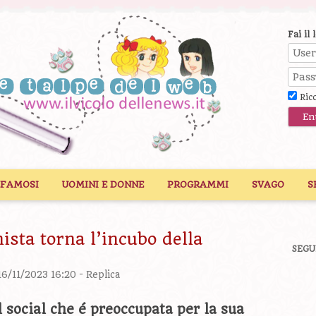
Fai il 
Ric
 FAMOSI
UOMINI E DONNE
PROGRAMMI
SVAGO
S
ista torna l’incubo della
SEGU
 16/11/2023 16:20 -
Replica
l social che é preoccupata per la sua