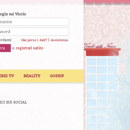
login sul Vicolo
ordami
|
Hai perso i dati?
Assistenza
o
registrati subito
ERIE TV
REALITY
GOSSIP
ICI SUI SOCIAL