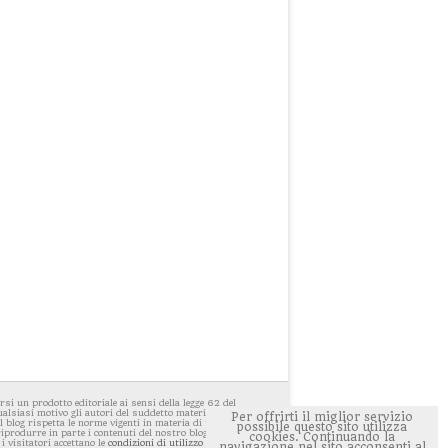
i un prodotto editoriale ai sensi della legge 62 del
ualsiasi motivo gli autori del suddetto materiale avessero
Per offrirti il miglior servizio
 blog rispetta le norme vigenti in materia di privacy. E'
possibile questo sito utilizza
 riprodurre in parte i contenuti del nostro blog ponendo
cookies. Continuando la
 i visitatori accettano le
condizioni di utilizzo del sito
navigazione nel sito acconsenti al