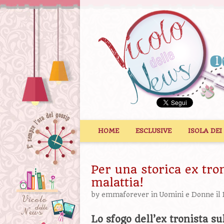
Vai al contenuto
HOME
ESCLUSIVE
ISOLA DEI
Per una storica ex tron
malattia!
by
emmaforever
in
Uomini e Donne
il
Lo sfogo dell’ex tronista su