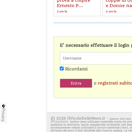
prova a colpire
coppie di U
Ernesto P...
e Donne nat
2 ore fa
5 ore fa
E' necessario effettuare il logi
Ricordami
o
registrati subit
Privacy
© 2026 IlVicoloDelleNews.it -
Questo sito non 
07/03/2001. Inoltre viene utilizzato materiale tratto da pro
qualcosa in contrario, basta segnalarcelo inviandoci una emai
assolutamente vietato utilizzare il nostro materiale (testi, 
all'inizio del post il link cliccabile alla risorsa copiata. La v