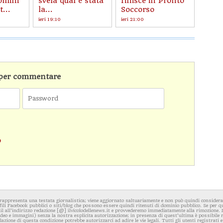
omini
svela qual è stata
finisce in Pronto
...
la...
Soccorso
ieri 19:10
ieri 21:00
n per commentare
o
rappresenta una testata giornalistica; viene aggiornato saltuariamente e non può quindi considerars
fili Facebook pubblici o siti/blog che possono essere quindi ritenuti di dominio pubblico. Se per q
l all'indirizzo redazione [@] ilvicolodellenews.it e provvederemo immediatamente alla rimozione. Il
video e immagini) senza la nostra esplicita autorizzazione; in presenza di quest'ultima è possibile
iolazione di questa condizione potrebbe autorizzarci ad adire le vie legali. Tutti gli utenti registrati e