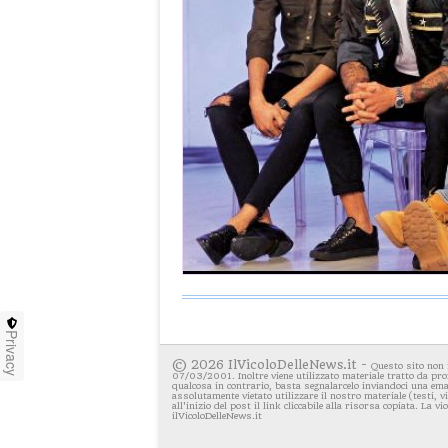
Privacy
© 2026 IlVicoloDelleNews.it -
Questo sito non 
07/03/2001. Inoltre viene utilizzato materiale tratto da pro
qualcosa in contrario, basta segnalarcelo inviandoci una emai
assolutamente vietato utilizzare il nostro materiale (testi, 
all'inizio del post il link cliccabile alla risorsa copiata. La v
ilVicoloDelleNews.it