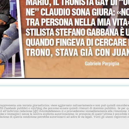
rappresenta una testata giornalistica; viene aggiornato saltuariamente e non può quindi considerars
fili Facebook pubblici o siti/blog che possono essere quindi ritenuti di dominio pubblico. Se per q
l all'indirizzo redazione [@] ilvicolodellenews.it e provvederemo immediatamente alla rimozione. Il
video e immagini) senza la nostra esplicita autorizzazione; in presenza di quest'ultima è possibile
iolazione di questa condizione potrebbe autorizzarci ad adire le vie legali. Tutti gli utenti registrati e