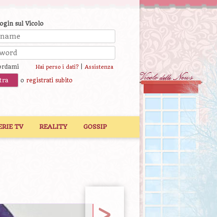
login sul Vicolo
ordami
|
Hai perso i dati?
Assistenza
o
registrati subito
ERIE TV
REALITY
GOSSIP
>