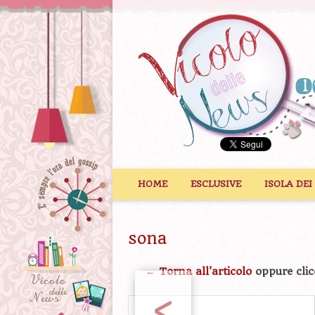
Vai al contenuto
HOME
ESCLUSIVE
ISOLA DEI
sona
← Torna all'articolo
oppure clic
<