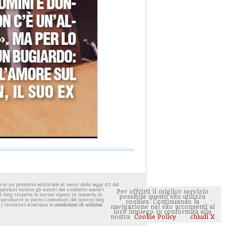
i un prodotto editoriale ai sensi della legge 62 del
ualsiasi motivo gli autori del suddetto materiale avessero
Per offrirti il miglior servizio
 blog rispetta le norme vigenti in materia di privacy. E'
possibile questo sito utilizza
 riprodurre in parte i contenuti del nostro blog ponendo
cookies. Continuando la
 i visitatori accettano le
condizioni di utilizzo del sito
navigazione nel sito acconsenti al
loro impiego in conformità alla
nostra
Cookie Policy
chiudi X