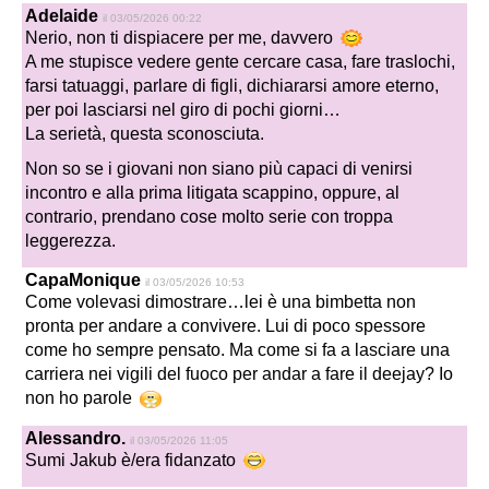
Adelaide
il 03/05/2026 00:22
Nerio, non ti dispiacere per me, davvero
A me stupisce vedere gente cercare casa, fare traslochi,
farsi tatuaggi, parlare di figli, dichiararsi amore eterno,
per poi lasciarsi nel giro di pochi giorni…
La serietà, questa sconosciuta.
Non so se i giovani non siano più capaci di venirsi
incontro e alla prima litigata scappino, oppure, al
contrario, prendano cose molto serie con troppa
leggerezza.
CapaMonique
il 03/05/2026 10:53
Come volevasi dimostrare…lei è una bimbetta non
pronta per andare a convivere. Lui di poco spessore
come ho sempre pensato. Ma come si fa a lasciare una
carriera nei vigili del fuoco per andar a fare il deejay? Io
non ho parole
Alessandro.
il 03/05/2026 11:05
Sumi Jakub è/era fidanzato