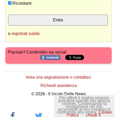
Ricordami
o
registrati subito
Piaciuto? Condividilo sui social:
Invia una segnalazione o contattaci
Richiedi assistenza
© 2026 - Il Vicolo Delle News
Per offrirti il miglior servizio
possibile questo sito utilizza
cookies. Continuando la
navigazione nel sito
acconsenti al loro impiego in
conformità alla nostra
Cookie
Policy
chiudi X