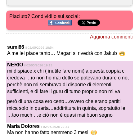
Piaciuto? Condividilo sui social:
Aggiorna commenti
sumi86
il 02/05/2026 18:54
A me lei piace tanto… Magari si rivedrà con Jakub
NERIO
il 02/05/2026 19:13
mi dispiace x chi ( inutile fare nomi) a questa coppia ci
credeva …io non ho mai detto se potevano durare o no,
perchè non mi sembrava di disporre di elementi
sufficienti, e di fare il guru di turno proprio non mi va
però di una cosa ero certo…ovvero che erano partiti
mica solo in quarta…addirittura in quinta, sopratutto lei
…too much …e ciò non è quasi mai buon segno
Maria Dolores
il 02/05/2026 22:31
Ma non hanno fatto nemmeno 3 mesi