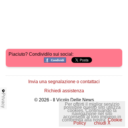
Piaciuto? Condividilo sui social:
Invia una segnalazione o contattaci
Richiedi assistenza
Privacy
© 2026 - Il Vicolo Delle News
Per offrirti il miglior servizio
possibile questo sito utilizza
cookies. Continuando la
navigazione nel sito
acconsenti al loro impiego in
conformità alla nostra
Cookie
Policy
chiudi X