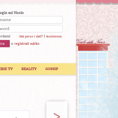
login sul Vicolo
ordami
|
Hai perso i dati?
Assistenza
o
registrati subito
ERIE TV
REALITY
GOSSIP
>