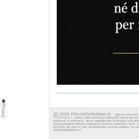
Privacy
© 2026 IlVicoloDelleNews.it -
Questo sito non 
07/03/2001. Inoltre viene utilizzato materiale tratto da pro
qualcosa in contrario, basta segnalarcelo inviandoci una emai
assolutamente vietato utilizzare il nostro materiale (testi, 
all'inizio del post il link cliccabile alla risorsa copiata. La v
ilVicoloDelleNews.it