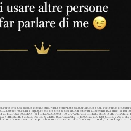
rappresenta una testata giornalistica; viene aggiornato saltuariamente e non può quindi considerars
fili Facebook pubblici o siti/blog che possono essere quindi ritenuti di dominio pubblico. Se per q
l all'indirizzo redazione [@] ilvicolodellenews.it e provvederemo immediatamente alla rimozione. Il
video e immagini) senza la nostra esplicita autorizzazione; in presenza di quest'ultima è possibile
iolazione di questa condizione potrebbe autorizzarci ad adire le vie legali. Tutti gli utenti registrati e