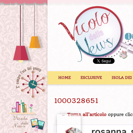
Vai al contenuto
HOME
ESCLUSIVE
ISOLA DEI
1000328651
← Torna all'articolo
oppure clic
<