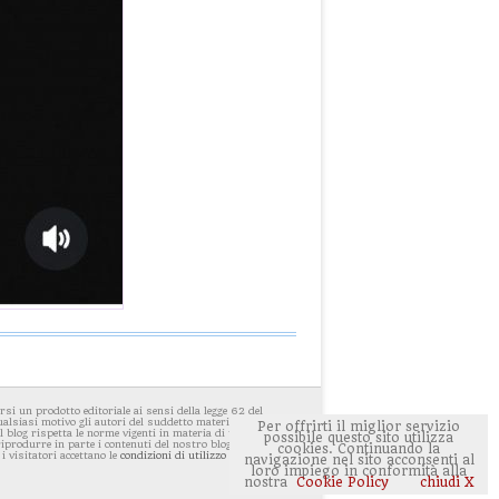
i un prodotto editoriale ai sensi della legge 62 del
ualsiasi motivo gli autori del suddetto materiale avessero
Per offrirti il miglior servizio
 blog rispetta le norme vigenti in materia di privacy. E'
possibile questo sito utilizza
 riprodurre in parte i contenuti del nostro blog ponendo
cookies. Continuando la
 i visitatori accettano le
condizioni di utilizzo del sito
navigazione nel sito acconsenti al
loro impiego in conformità alla
nostra
Cookie Policy
chiudi X