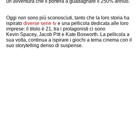
un’avventura che li porterà a guadagnare il 250% annuo.
Oggi non sono più sconosciuti, tanto che la loro storia ha
ispirato
diverse serie tv
e una pellicola dedicata alle loro
imprese: il titolo è 21, tra i protagonisti ci sono
Kevin Spacey, Jacob Pitt e Kate Bosworth. La pellicola a
sua volta, continua a ispirare i giochi a tema cinema con il
suo storytelling denso di suspense.