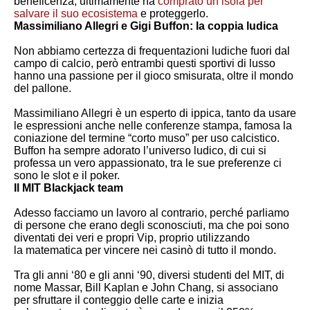
beneficenza, ultimamente ha
comprato un’isola per
salvare il suo ecosistema
e proteggerlo.
Massimiliano Allegri e Gigi Buffon: la coppia ludica
Non abbiamo certezza di frequentazioni ludiche fuori dal
campo di calcio, però entrambi questi sportivi di lusso
hanno una passione per il gioco smisurata, oltre il mondo
del pallone.
Massimiliano Allegri è un esperto di ippica, tanto da usare
le espressioni anche nelle conferenze stampa, famosa la
coniazione del termine “corto muso” per uso calcistico.
Buffon ha sempre adorato l’universo ludico, di cui si
professa un vero appassionato, tra le sue preferenze ci
sono le slot e il poker.
Il MIT Blackjack team
Adesso facciamo un lavoro al contrario, perché parliamo
di persone che erano degli sconosciuti, ma che poi sono
diventati dei veri e propri Vip, proprio utilizzando
la matematica per vincere nei casinò di tutto il mondo.
Tra gli anni ‘80 e gli anni ‘90, diversi studenti del MIT, di
nome Massar, Bill Kaplan e John Chang, si associano
per sfruttare il conteggio delle carte e inizia