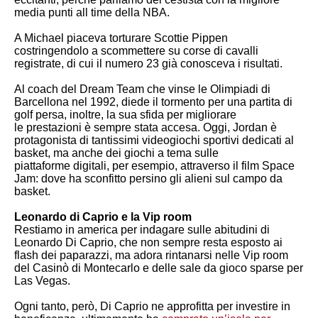
media punti all time della NBA.
A Michael piaceva torturare Scottie Pippen
costringendolo a scommettere su corse di cavalli
registrate, di cui il numero 23 già conosceva i risultati.
Al coach del Dream Team che vinse le Olimpiadi di
Barcellona nel 1992, diede il tormento per una partita di
golf persa, inoltre, la sua sfida per migliorare
le prestazioni è sempre stata accesa. Oggi, Jordan è
protagonista di tantissimi videogiochi sportivi dedicati al
basket, ma anche dei giochi a tema sulle
piattaforme digitali, per esempio, attraverso il film Space
Jam: dove ha sconfitto persino gli alieni sul campo da
basket.
Leonardo di Caprio e la Vip room
Restiamo in america per indagare sulle abitudini di
Leonardo Di Caprio, che non sempre resta esposto ai
flash dei paparazzi, ma adora rintanarsi nelle Vip room
del Casinò di Montecarlo e delle sale da gioco sparse per
Las Vegas.
Ogni tanto, però, Di Caprio ne approfitta per investire in