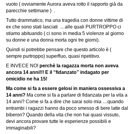
vuoto
( ovviamente Aurora aveva rotto il rapporto già da
parecchie settimane ) .
Tutto drammatico, ma una tragedia con donne vittime di
ex che sono stati lasciati …alle quali PURTROPPO ci
stiamo abituando ( ci sono in media 5 violenze al giorno
su donne e una donna morta ogni tre giorni).
Quindi si potrebbe pensare che questo articolo è (
sempre purtroppo) superfluo, quasi ripetitivo.
E INVECE NO!
perchè la ragazza morta non aveva
ancora 14 anni!!! E il “fidanzato” indagato per
omicidio ne ha 15!
Ma come si fa a essere gelosi in maniera ossessiva a
14 anni?
Ma come si fa a parlare di fidanzata per la vita a
14 anni? Come si fa a dire che sarai solo mia …quando
entrambi i ragazzi hanno da poco smesso di bere latte dal
biberon? Quando della vita che non hai quasi vissuto,
devi ancora provare tutte le esperienze possibili e
immaginabili?