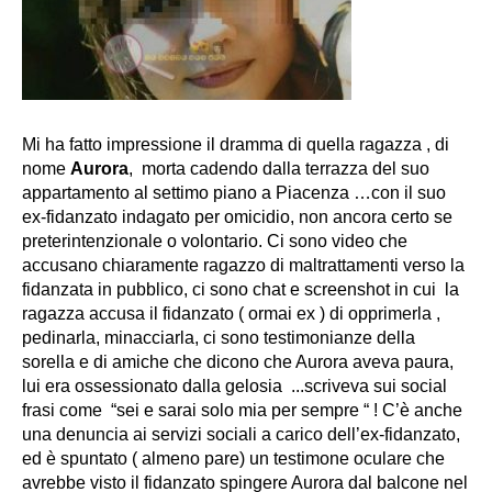
Mi ha fatto impressione il dramma di quella ragazza , di
nome
Aurora
, morta cadendo dalla terrazza del suo
appartamento al settimo piano a
Piacenza
…
con il suo
ex-fidanzato indagato per omicidio, non ancora certo se
preterintenzionale o volontario
. Ci sono video che
accusano chiaramente ragazzo di maltrattamenti verso la
fidanzata in pubblico, ci sono chat e screenshot in cui la
ragazza accusa il fidanzato ( ormai ex ) di opprimerla ,
pedinarla, minacciarla, ci sono testimonianze della
sorella e di amiche che dicono che Aurora aveva paura,
lui era ossessionato dalla gelosia ..
.scriveva sui social
frasi come “sei e sarai solo mia per sempre “
! C’è anche
una denuncia ai servizi sociali a carico dell’ex-fidanzato,
ed è spuntato ( almeno pare) un testimone oculare che
avrebbe visto il fidanzato spingere Aurora dal balcone nel