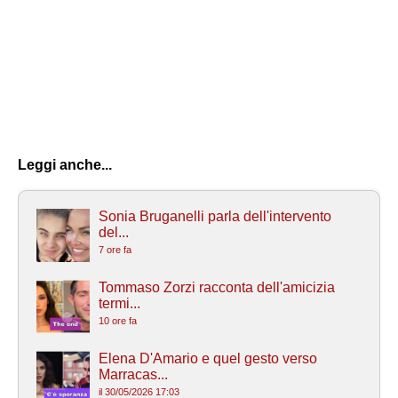
Leggi anche...
Sonia Bruganelli parla dell'intervento
del...
7 ore fa
Tommaso Zorzi racconta dell'amicizia
termi...
10 ore fa
Elena D'Amario e quel gesto verso
Marracas...
il 30/05/2026 17:03