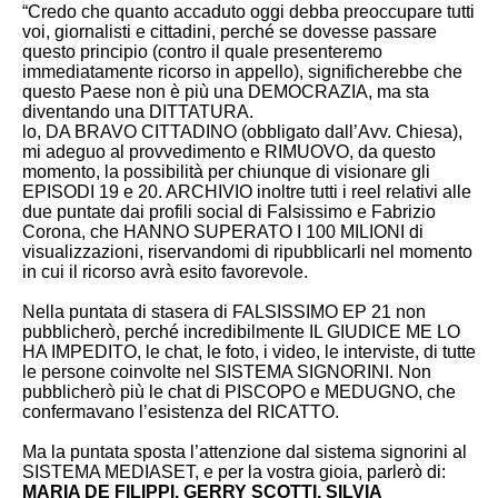
“Credo che quanto accaduto oggi debba preoccupare tutti
voi, giornalisti e cittadini, perché se dovesse passare
questo principio (contro il quale presenteremo
immediatamente ricorso in appello), significherebbe che
questo Paese non è più una DEMOCRAZIA, ma sta
diventando una DITTATURA.
lo, DA BRAVO CITTADINO (obbligato dall’Avv. Chiesa),
mi adeguo al provvedimento e RIMUOVO, da questo
momento, la possibilità per chiunque di visionare gli
EPISODI 19 e 20. ARCHIVIO inoltre tutti i reel relativi alle
due puntate dai profili social di Falsissimo e Fabrizio
Corona, che HANNO SUPERATO I 100 MILIONI di
visualizzazioni, riservandomi di ripubblicarli nel momento
in cui il ricorso avrà esito favorevole.
Nella puntata di stasera di FALSISSIMO EP 21 non
pubblicherò, perché incredibilmente IL GIUDICE ME LO
HA IMPEDITO, le chat, le foto, i video, le interviste, di tutte
le persone coinvolte nel SISTEMA SIGNORINI. Non
pubblicherò più le chat di PISCOPO e MEDUGNO, che
confermavano l’esistenza del RICATTO.
Ma la puntata sposta l’attenzione dal sistema signorini al
SISTEMA MEDIASET, e per la vostra gioia, parlerò di:
MARIA DE FILIPPI, GERRY SCOTTI, SILVIA