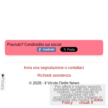
Piaciuto? Condividilo sui social:
Invia una segnalazione o contattaci
Richiedi assistenza
Privacy
© 2026 - Il Vicolo Delle News
Per offrirti il miglior servizio
possibile questo sito utilizza
cookies. Continuando la
navigazione nel sito
acconsenti al loro impiego in
conformità alla nostra
Cookie
Policy
chiudi X