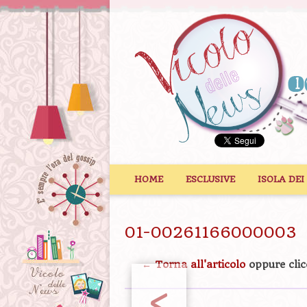
Vai al contenuto
HOME
ESCLUSIVE
ISOLA DEI
01-00261166000003
← Torna all'articolo
oppure clic
<