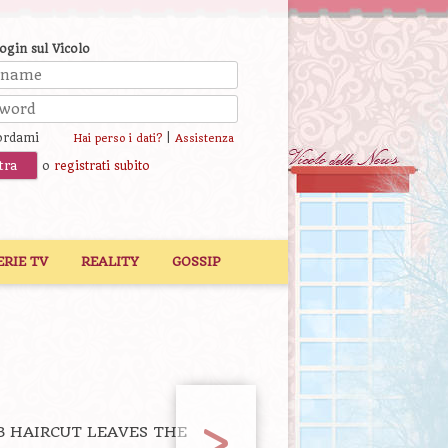
login sul Vicolo
ordami
|
Hai perso i dati?
Assistenza
o
registrati subito
ERIE TV
REALITY
GOSSIP
>
B HAIRCUT LEAVES THE