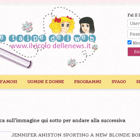
Fai il 
Ric
 FAMOSI
UOMINI E DONNE
PROGRAMMI
SVAGO
S
ca sull'immagine qui sotto per andare alla successiva
JENNIFER ANISTON SPORTING A NEW BLONDE BO