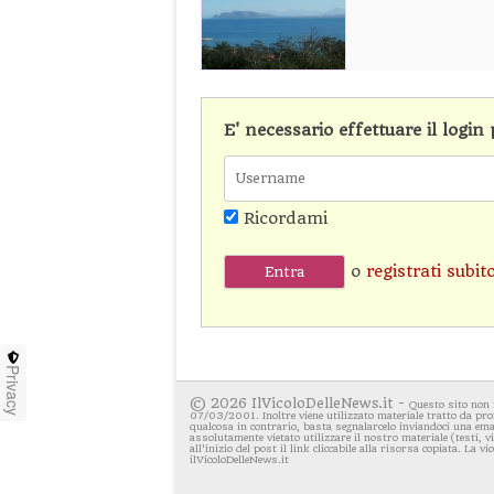
E' necessario effettuare il logi
Ricordami
o
registrati subit
Privacy
© 2026 IlVicoloDelleNews.it -
Questo sito non 
07/03/2001. Inoltre viene utilizzato materiale tratto da pro
qualcosa in contrario, basta segnalarcelo inviandoci una emai
assolutamente vietato utilizzare il nostro materiale (testi, 
all'inizio del post il link cliccabile alla risorsa copiata. La v
ilVicoloDelleNews.it