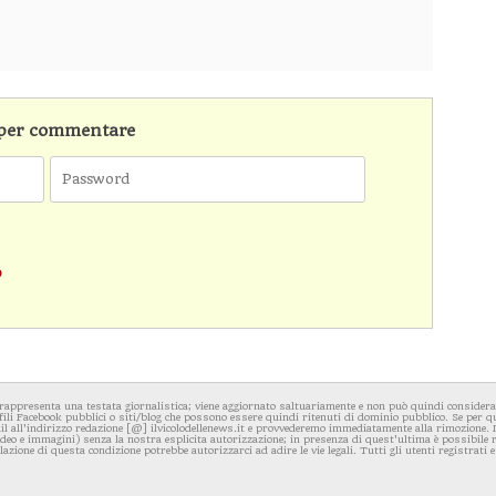
n per commentare
o
rappresenta una testata giornalistica; viene aggiornato saltuariamente e non può quindi considerars
fili Facebook pubblici o siti/blog che possono essere quindi ritenuti di dominio pubblico. Se per q
l all'indirizzo redazione [@] ilvicolodellenews.it e provvederemo immediatamente alla rimozione. Il
video e immagini) senza la nostra esplicita autorizzazione; in presenza di quest'ultima è possibile
iolazione di questa condizione potrebbe autorizzarci ad adire le vie legali. Tutti gli utenti registrati e