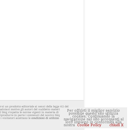
i un prodotto editoriale ai sensi della legge 62 del
ualsiasi motivo gli autori del suddetto materiale avessero
Per offrirti il miglior servizio
 blog rispetta le norme vigenti in materia di privacy. E'
possibile questo sito utilizza
 riprodurre in parte i contenuti del nostro blog ponendo
cookies. Continuando la
 i visitatori accettano le
condizioni di utilizzo del sito
navigazione nel sito acconsenti al
loro impiego in conformità alla
nostra
Cookie Policy
chiudi X