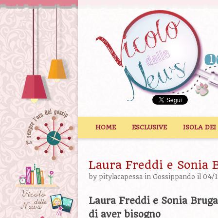
Vai al contenuto
HOME
ESCLUSIVE
ISOLA DEI
Laura Freddi e Sonia B
by
pitylacapessa
in
Gossippando
il 04/
Laura Freddi e Sonia Bruga
di aver bisogno