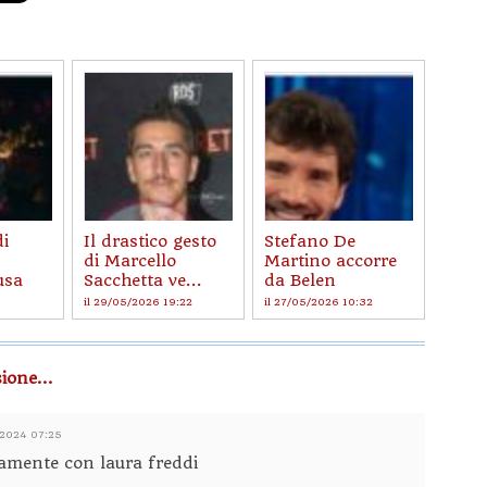
i
Il drastico gesto
Stefano De
di Marcello
Martino accorre
usa
Sacchetta ve...
da Belen
il 29/05/2026 19:22
il 27/05/2026 10:32
ione...
/2024 07:25
amente con laura freddi