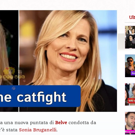
Ul
nda una nuova puntata di
Belve
condotta da
c’è stata
Sonia Bruganelli
.