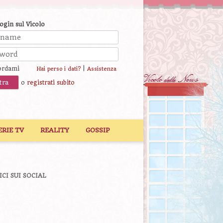
login sul Vicolo
ordami
|
Hai perso i dati?
Assistenza
o
registrati subito
ERIE TV
REALITY
GOSSIP
ICI SUI SOCIAL