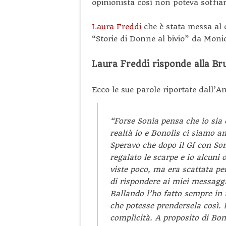
opinionista così non poteva soffiarl
Laura Freddi
che è stata messa al c
“Storie di Donne al bivio” da Moni
Laura Freddi risponde alla Br
Ecco le sue parole riportate dall’A
“Forse Sonia pensa che io sia c
realtà io e Bonolis ci siamo a
Speravo che dopo il Gf con So
regalato le scarpe e io alcuni 
viste poco, ma era scattata pe
di rispondere ai miei messaggi.
Ballando l’ho fatto sempre in
che potesse prendersela così. 
complicità. A proposito di Bo