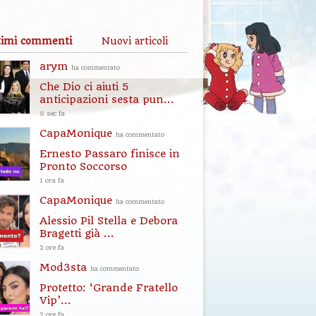
timi commenti
Nuovi articoli
arym
ha commentato
Che Dio ci aiuti 5
anticipazioni sesta pun...
5 sec fa
CapaMonique
ha commentato
Ernesto Passaro finisce in
Pronto Soccorso
1 ora fa
CapaMonique
ha commentato
Alessio Pil Stella e Debora
Bragetti già ...
2 ore fa
Mod3sta
ha commentato
Protetto: ‘Grande Fratello
Vip’...
2 ore fa