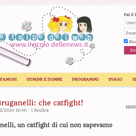
Fai il 
Ric
 FAMOSI
UOMINI E DONNE
PROGRAMMI
SVAGO
S
ruganelli: che catfight!
SEGU
12/2024 16:46 -
1 Replica
nelli, un catfight di cui non sapevamo