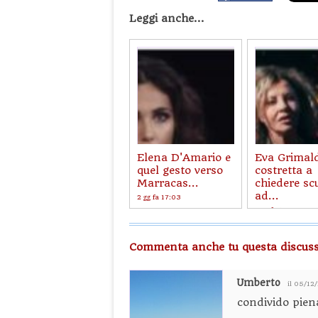
Leggi anche...
Elena D'Amario e
Eva Grimald
quel gesto verso
costretta a
Marracas...
chiedere sc
ad...
2 gg fa 17:03
2 gg fa 14:20
Commenta anche tu questa discuss
Umberto
il 05/12
condivido pien