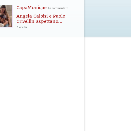
CapaMonique
ha commentato
Angela Caloisi e Paolo
Crivellin aspettano...
6 ore fa