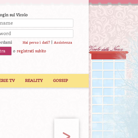
login sul Vicolo
ordami
|
Hai perso i dati?
Assistenza
o
registrati subito
ERIE TV
REALITY
GOSSIP
>