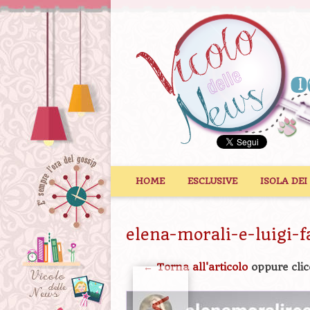
Vai al contenuto
HOME
ESCLUSIVE
ISOLA DEI
elena-morali-e-luigi-f
← Torna all'articolo
oppure clic
<