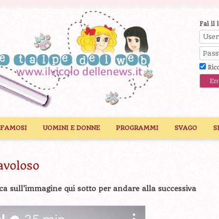
Fai il 
Ric
 FAMOSI
UOMINI E DONNE
PROGRAMMI
SVAGO
S
avoloso
ca sull'immagine qui sotto per andare alla successiva