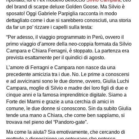
del brand di scarpe deluxe Golden Goose.
Ma Silvio è
sposato! Oggi Gabriele Parpiglia racconta in modo
dettagliato come i due si sarebbero conosciuti, una storia
da far un po’ rizzare i capelli sulla testa:
“
Per adesso, il viaggio programmato in Perù, ovvero il
primo viaggio d’amore della neo-coppia formata da Silvio
Campara e Chiara Ferragni, è stoppato. La partenza era
prevista esattamente per il quindici di agosto.
L’amore di Ferragni e Campara non nasce da una
precedente amicizia tra i due. No. Le prime a conoscersi
e ad avvicinarsi sono le due donne, ovvero, Giulia Luchi
Campara, moglie di Silvio e madre dei loro figli di due e
cinque anni e la famosa imprenditrice digitale. Siamo a
Forte dei Marmi e grazie a una cerchia di amici in
comune, le due donne si conoscono. Sin da subito Giulia
tende una mano a Chiara, che come ben sappiamo, si
trovava nel pieno del “Pandoro-gate”.
Ma come la aiuta? Sia emotivamente, che cercando di
metterle a disposizione un entourage che potesse