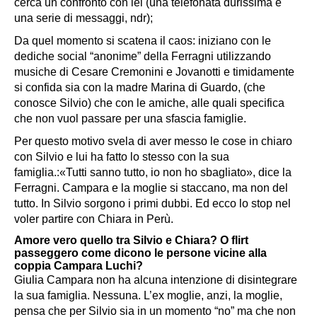
cerca un confronto con lei (una telefonata durissima e
una serie di messaggi, ndr);
Da quel momento si scatena il caos: iniziano con le
dediche social “anonime” della Ferragni utilizzando
musiche di Cesare Cremonini e Jovanotti e timidamente
si confida sia con la madre Marina di Guardo, (che
conosce Silvio) che con le amiche, alle quali specifica
che non vuol passare per una sfascia famiglie.
Per questo motivo svela di aver messo le cose in chiaro
con Silvio e lui ha fatto lo stesso con la sua
famiglia.:«Tutti sanno tutto, io non ho sbagliato», dice la
Ferragni. Campara e la moglie si staccano, ma non del
tutto. In Silvio sorgono i primi dubbi. Ed ecco lo stop nel
voler partire con Chiara in Perù.
A
more vero quello tra Silvio e Chiara? O flirt
passeggero come dicono le persone vicine alla
coppia Campara Luchi?
Giulia Campara non ha alcuna intenzione di disintegrare
la sua famiglia. Nessuna. L’ex moglie, anzi, la moglie,
pensa che per Silvio sia in un momento “no” ma che non