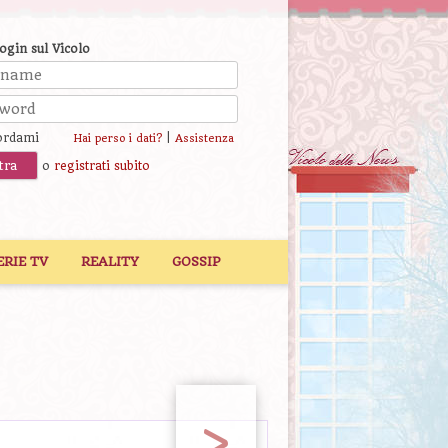
login sul Vicolo
ordami
|
Hai perso i dati?
Assistenza
o
registrati subito
ERIE TV
REALITY
GOSSIP
>