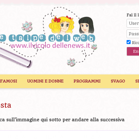
Fai il 
Ric
 FAMOSI
UOMINI E DONNE
PROGRAMMI
SVAGO
S
sta
ca sull'immagine qui sotto per andare alla successiva